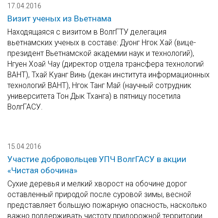
17.04.2016
Визит ученых из Вьетнама
Находящаяся с визитом в ВолгГТУ делегация
вьетнамских ученых в составе: Дуонг Нгок Хай (вице-
президент Вьетнамской академии наук и технологий),
Нгуен Хоай Чау (директор отдела трансфера технологий
ВАНТ), Тхай Куанг Винь (декан института информационных
технологий ВАНТ), Нгок Танг Май (научный сотрудник
университета Тон Дык Тханга) в пятницу посетила
ВолгГАСУ.
15.04.2016
Участие добровольцев УПЧ ВолгГАСУ в акции
«Чистая обочина»
Сухие деревья и мелкий хворост на обочине дорог
оставленный природой после суровой зимы, весной
представляет большую пожарную опасность, насколько
важно поддерживать чистоту придорожной территории