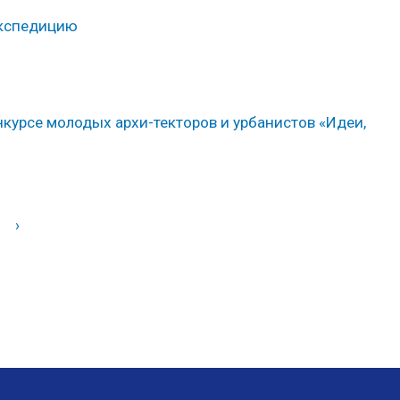
экспедицию
нкурсе молодых архи-текторов и урбанистов «Идеи,
›
Вперед