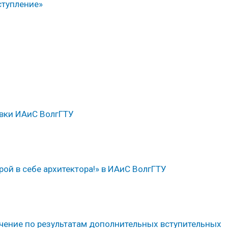
ступление»
овки ИАиС ВолгГТУ
ой в себе архитектора!» в ИАиС ВолгГТУ
чение по результатам дополнительных вступительных