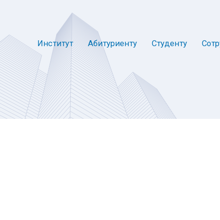
Институт
Абитуриенту
Студенту
Сотр