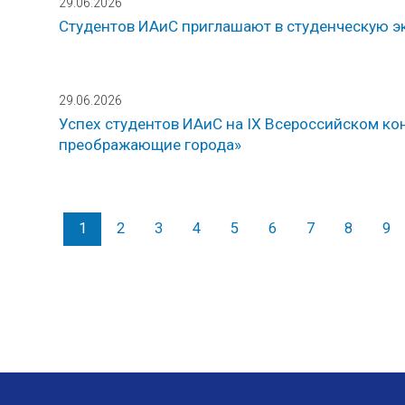
29.06.2026
Студентов ИАиС приглашают в студенческую 
29.06.2026
Успех студентов ИАиС на IX Всероссийском ко
преображающие города»
1
2
3
4
5
6
7
8
9