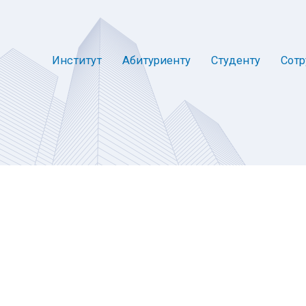
Институт
Абитуриенту
Студенту
Сотр