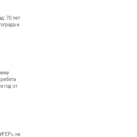
д: 70 лет
ограда и
нему
 ребята
и год от
ИГЕР», на