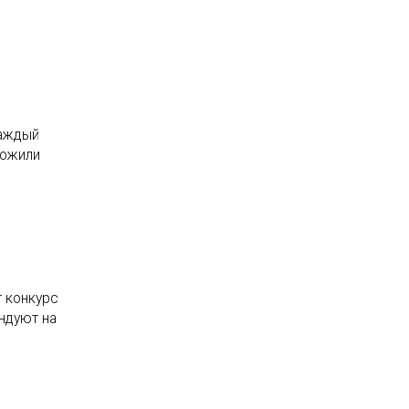
каждый
ложили
 конкурс
ндуют на