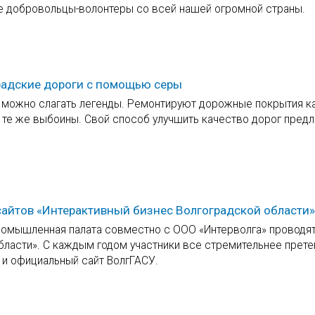
е добровольцы-волонтеры со всей нашей огромной страны.
градские дороги с помощью серы
же можно слагать легенды. Ремонтируют дорожные покрытия 
 и те же выбоины. Свой способ улучшить качество дорог пред
-сайтов «Интерактивный бизнес Волгоградской области»
ромышленная палата совместно с ООО «Интерволга» проводят
бласти». С каждым годом участники все стремительнее прете
я и официальный сайт ВолгГАСУ.