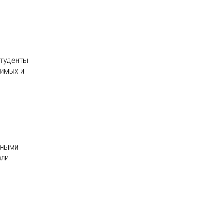
Студенты
чимых и
чными
али