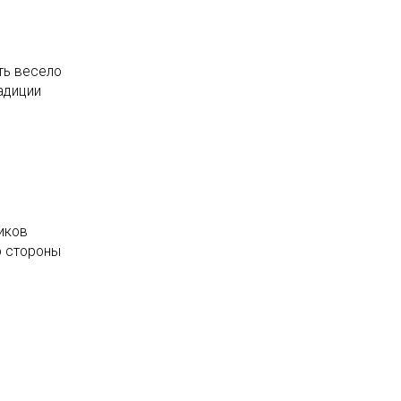
ть весело
адиции
иков
о стороны