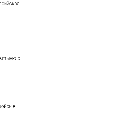
ссийская
святыню с
войск в