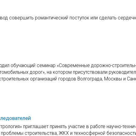
овод совершить романтический поступок или сделать сердеч
оходил обучающий семинар «Современные дорожно-строитель
томобильных дорог», на котором присутствовали руководител
троительных организаций городов Волгограда, Москвы и Санк
следователей
трология» приглашает принять участие в работе научно-техни
проблемы строительства, ЖКХ и техносферной безопасности