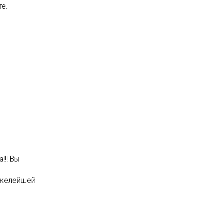
те.
 –
!!! Вы
тяжелейшей