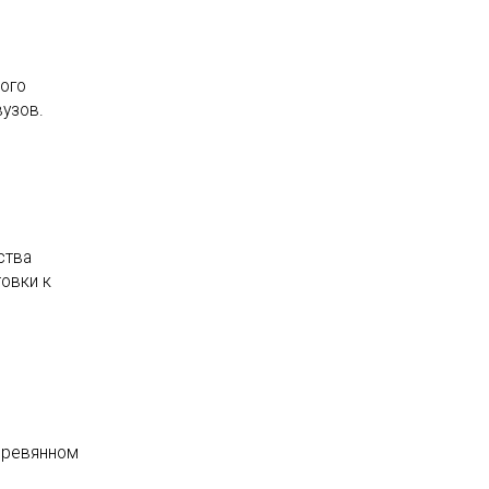
того
вузов.
ства
овки к
деревянном