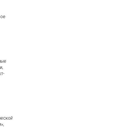
ное
ные
и,
т-
ческой
»,