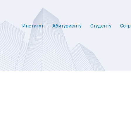
Институт
Абитуриенту
Студенту
Сотр