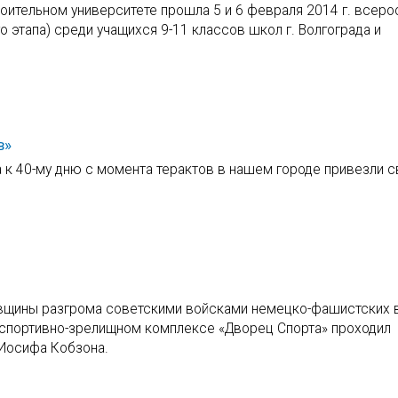
оительном университете прошла 5 и 6 февраля 2014 г. всеро
 этапа) среди учащихся 9-11 классов школ г. Волгограда и
в»
а к 40-му дню с момента терактов в нашем городе привезли 
довщины разгрома советскими войсками немецко-фашистских 
м спортивно-зрелищном комплексе «Дворец Спорта» проходил
 Иосифа Кобзона.