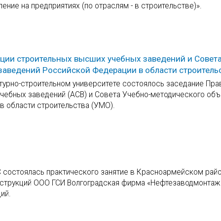
ение на предприятиях (по отраслям - в строительстве)».
ии строительных высших учебных заведений и Совета
аведений Российской Федерации в области строитель
турно-строительном университете состоялось заседание Пра
чебных заведений (АСВ) и Совета Учебно-методического об
 области строительства (УМО).
С состоялась практического занятие в Красноармейском рай
онструкций ООО ГСИ Волгоградская фирма «Нефтезаводмонтаж
ий.