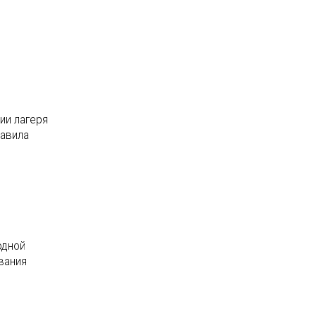
ии лагеря
авила
одной
вания