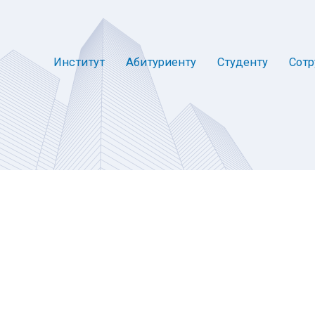
Институт
Абитуриенту
Студенту
Сотр