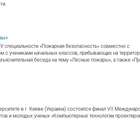
ти.
ры»
СУ специальности «Пожарная безопасность» совместно с
с учениками начальных классов, прибывающих на территор
яснительная беседа на тему «Лесные пожары», а также «Пр
рситете в г. Киеве (Украина) состоялся финал VII Междунар
нтов и молодых ученых «Компьютерные технологии проектиро