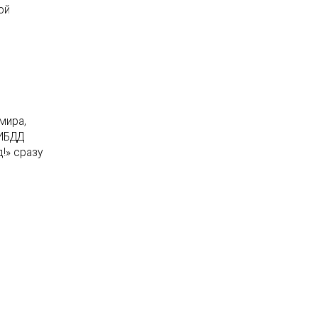
ой
мира,
ГИБДД
!» сразу