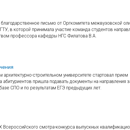
 благодарственное письмо от Оргкомитета межвузовской ол
ГТУ, в которой принимала участие команда студентов направ
твом профессора кафедры НГС Филатова В.А.
учения
м архитектурно-строительном университете стартовал прием
а абитуриентов пришла подавать документы на направления 
базе СПО и по результатам ЕГЭ предыдущих лет.
 X Всероссийского смотра-конкурса выпускных квалификаци