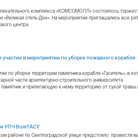
азвлекательного комплекса «КОМСОМОЛЛ» состоялось торжес
и «Великая степь-Дон». На мероприятие приглашались все реб
ового центра.
участие в мероприятии по уборке пожарного корабля-
тие по уборке территории памятника корабля «Гаситель», в к
арной части архитектурно-строительного университета.
памятник и прилегающую к нему территорию от сухой травы 
ем УПЧ ВолгГАСУ
ском районе по Светлоградской улице предстояло провести 