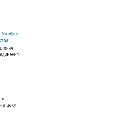
 Учебно-
ства
вления
ъединения
оне
» в цеху