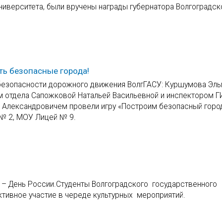
университета, были вручены награды губернатора Волгоградск
ть безопасные города!
 безопасности дорожного движения ВолгГАСУ: Куршумова Эль
ем отдела Сапожковой Натальей Васильевной и инспектором 
 Александровичем провели игру «Построим безопасный город
№ 2, МОУ Лицей № 9.
 – День России.Студенты Волгоградского государственного
ктивное участие в череде культурных мероприятий.