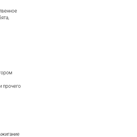
твенное
ята,
отором
и прочего
выжигание