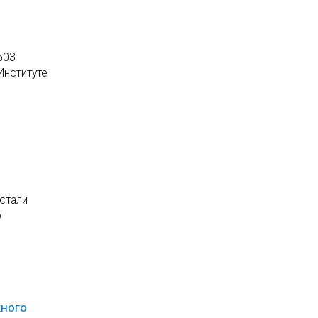
603
Институте
стали
о
жного