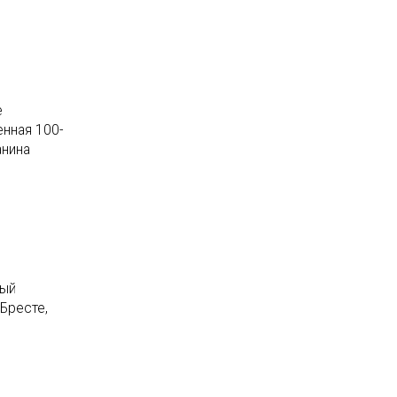
е
нная 100-
анина
ный
Бресте,