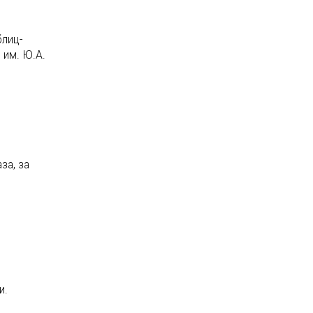
блиц-
 им. Ю.А.
за, за
и.