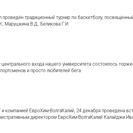
л проведён традиционный турнир по баскетболу, посвящённы
, Марушкина В.Д., Беликова Г.И.
 у центрального входа нашего университета состоялось торж
портсменов и просто любителей бега.
 и компанией ЕвроХим-ВолгаКалий, 24 декабря проведена вс
инистративным директором ЕвроХим-ВолгаКалий Калайджи Ив