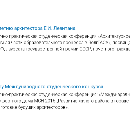
етию архитектора Е.И. Левитана
учно-практическая студенческая конференция «Архитектурно
вная часть образовательного процесса в ВолгГАСУ», посвяще
Ф, лауреата государственной премии СССР, почетного гражд
лу Международного студенческого конкурса
аучно-практическая студенческая конференция: «Международ
фортного дома MCH-2016 „Развитие жилого района в городе 
готовке будущих архитекторов».