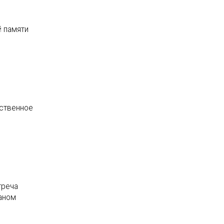
й памяти
ественное
треча
аном