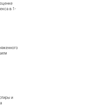
 оценке
екса в 1-
пряженного
шили
ртиры и
за