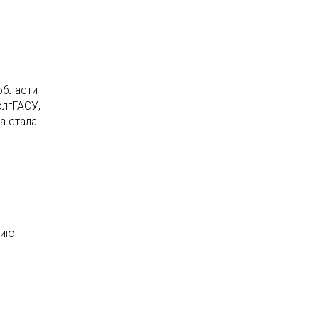
области
олгГАСУ,
а стала
тию