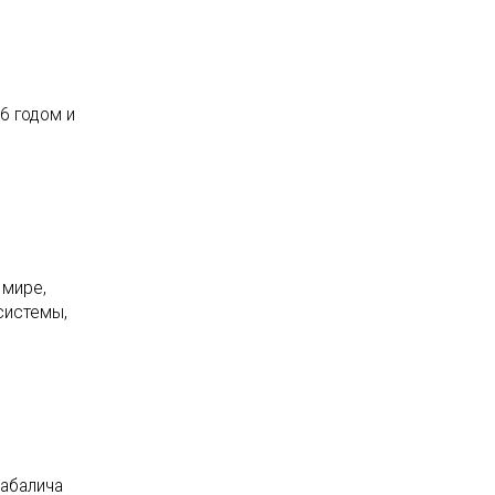
6 годом и
 мире,
системы,
абалича