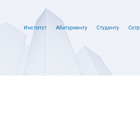
Институт
Абитуриенту
Студенту
Сотр