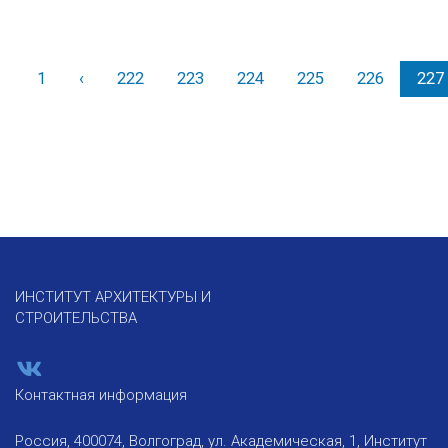
1
‹
Назад
222
223
224
225
226
227
ИНСТИТУТ АРХИТЕКТУРЫ И
СТРОИТЕЛЬСТВА
Контактная информация
Россия, 400074, Волгоград, ул. Академическая, 1, Институт