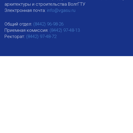
архитектуры и строительства ВолгГТУ
Электронная почта:
info@vgasu.ru
Общий отдел:
(8442) 96-98-26
Приемная комиссия:
(8442) 97-48-13
Ректорат:
(8442) 97-48-72