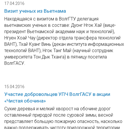
17.04.2016
Визит ученых из Вьетнама
Находящаяся с визитом в ВолгГТУ делегация
вьетнамских ученых в составе: Дуонг Нгок Хай (вице-
президент Вьетнамской академии наук и технологий),
Нгуен Хоай Чау (директор отдела трансфера технологий
ВАНТ), Тхай Куанг Винь (декан института информационных
технологий ВАНТ), Нгок Танг Май (научный сотрудник
университета Тон Дык Тханга) в пятницу посетила
ВолгГАСУ.
15.04.2016
Участие добровольцев УПЧ ВолгГАСУ в акции
«Чистая обочина»
Сухие деревья и мелкий хворост на обочине дорог
оставленный природой после суровой зимы, весной
представляет большую пожарную опасность, насколько
важно поддерживать чистоту придорожной территории