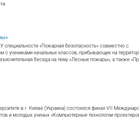
ти.
ры»
СУ специальности «Пожарная безопасность» совместно с
с учениками начальных классов, прибывающих на территор
яснительная беседа на тему «Лесные пожары», а также «Пр
рситете в г. Киеве (Украина) состоялся финал VII Междунар
нтов и молодых ученых «Компьютерные технологии проектиро