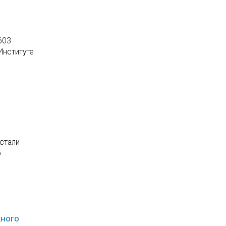
603
Институте
стали
о
жного