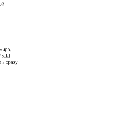
ой
мира,
ГИБДД
!» сразу