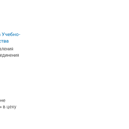
 Учебно-
ства
вления
ъединения
оне
» в цеху