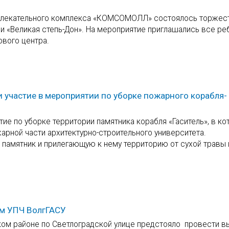
азвлекательного комплекса «КОМСОМОЛЛ» состоялось торжес
и «Великая степь-Дон». На мероприятие приглашались все реб
ового центра.
участие в мероприятии по уборке пожарного корабля-
тие по уборке территории памятника корабля «Гаситель», в к
арной части архитектурно-строительного университета.
памятник и прилегающую к нему территорию от сухой травы 
ем УПЧ ВолгГАСУ
ском районе по Светлоградской улице предстояло провести 