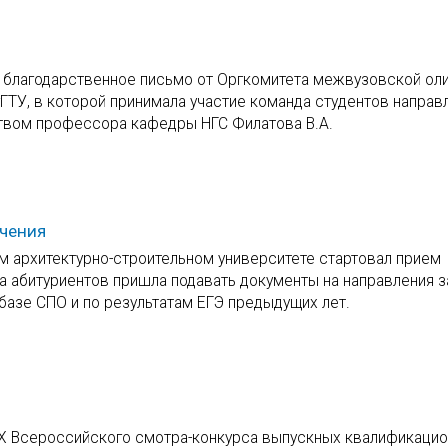
 благодарственное письмо от Оргкомитета межвузовской ол
ГТУ, в которой принимала участие команда студентов направ
твом профессора кафедры НГС Филатова В.А.
учения
м архитектурно-строительном университете стартовал прием
а абитуриентов пришла подавать документы на направления 
базе СПО и по результатам ЕГЭ предыдущих лет.
 X Всероссийского смотра-конкурса выпускных квалификаци