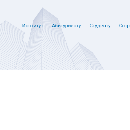
Институт
Абитуриенту
Студенту
Сотр