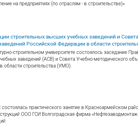
ение на предприятиях (по отраслям - в строительстве)».
ии строительных высших учебных заведений и Совета
аведений Российской Федерации в области строитель
турно-строительном университете состоялось заседание Пра
чебных заведений (АСВ) и Совета Учебно-методического об
 области строительства (УМО).
С состоялась практического занятие в Красноармейском рай
онструкций ООО ГСИ Волгоградская фирма «Нефтезаводмонтаж
ий.