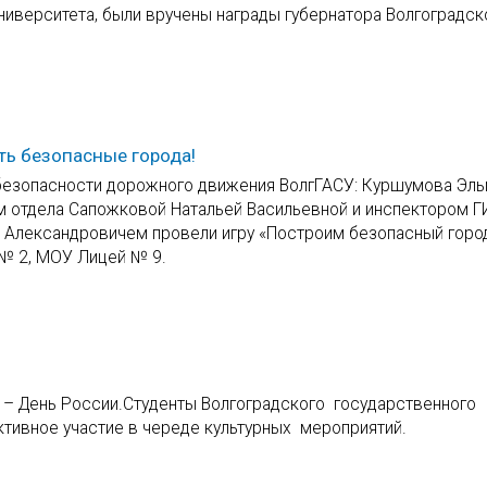
университета, были вручены награды губернатора Волгоградск
ть безопасные города!
 безопасности дорожного движения ВолгГАСУ: Куршумова Эль
ем отдела Сапожковой Натальей Васильевной и инспектором 
 Александровичем провели игру «Построим безопасный город
№ 2, МОУ Лицей № 9.
 – День России.Студенты Волгоградского государственного
ктивное участие в череде культурных мероприятий.