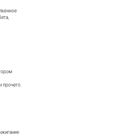
твенное
ята,
отором
и прочего
выжигание