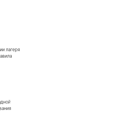
ии лагеря
авила
одной
вания