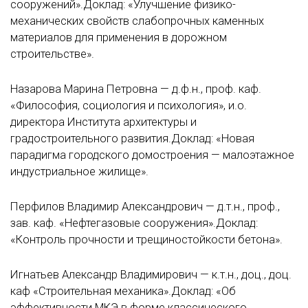
сооружений».Доклад: «Улучшение физико-
механических свойств слабопрочных каменных
материалов для применения в дорожном
строительстве».
Назарова Марина Петровна — д.ф.н., проф. каф.
«Философия, социология и психология», и.о.
директора Института архитектуры и
градостроительного развития.Доклад: «Новая
парадигма городского домостроения — малоэтажное
индустриальное жилище».
Перфилов Владимир Александрович — д.т.н., проф.,
зав. каф. «Нефтегазовые сооружения».Доклад:
«Контроль прочности и трещиностойкости бетона».
Игнатьев Александр Владимирович — к.т.н., доц., доц.
каф «Строительная механика».Доклад: «Об
эффективности МКЭ в форме классического