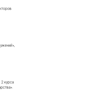
екторов
ужений»,
 2 курса
арства».