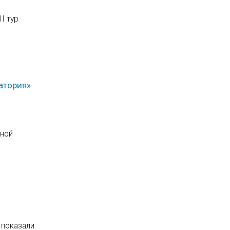
I тур
атория»
я
ьной
 показали