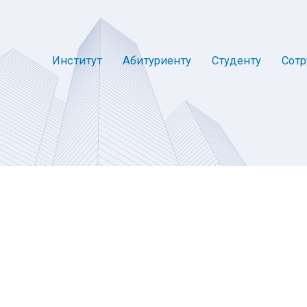
Институт
Абитуриенту
Студенту
Сотр