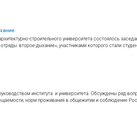
ыхание
 архитектурно-строительного университета состоялось заседа
 отряды: второе дыхание», участниками которого стали студе
руководством института и университета. Обсуждены ряд воп
сещаемости, норм проживания в общежитии и соблюдение Ро