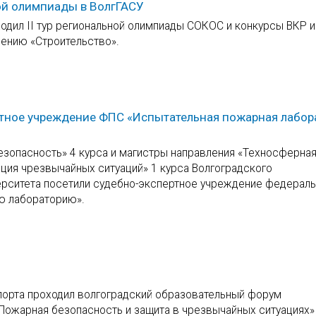
ой олимпиады в ВолгГАСУ
ходил II тур региональной олимпиады СОКОС и конкурсы ВКР иI
ению «Строительство».
ртное учреждение ФПС «Испытательная пожарная лабор
езопасность» 4 курса и магистры направления «Техносферна
ция чрезвычайных ситуаций» 1 курса Волгоградского
верситета посетили судебно-экспертное учреждение федерал
ю лабораторию».
Спорта проходил волгоградский образовательный форум
ожарная безопасность и защита в чрезвычайных ситуациях»