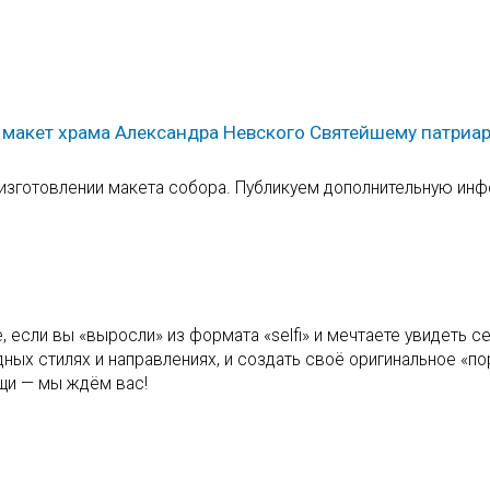
 макет храма Александра Невского Святейшему патриа
 изготовлении макета собора. Публикуем дополнительную ин
, если вы «выросли» из формата «selfi» и мечтаете увидеть с
дных стилях и направлениях, и создать своё оригинальное «по
щи — мы ждём вас!