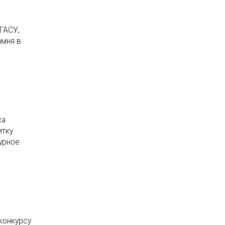
ГАСУ,
амня в
са
итку
турное
конкурсу