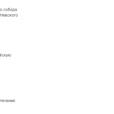
го собора
 Невского
ийскую
спечения