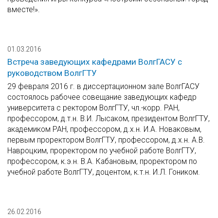
вместе!».
01.03.2016
Встреча заведующих кафедрами ВолгГАСУ с
руководством ВолгГТУ
29 февраля 2016 г. в диссертационном зале ВолгГАСУ
состоялось рабочее совещание заведующих кафедр
университета с ректором ВолгГТУ, чл.-корр. РАН,
профессором, д.т.н. В.И. Лысаком, президентом ВолгГТУ,
академиком РАН, профессором, д.х.н. И.А. Новаковым,
первым проректором ВолгГТУ, профессором, д.х.н. А.В.
Навроцким, проректором по учебной работе ВолгГТУ,
профессором, к.э.н. В.А. Кабановым, проректором по
учебной работе ВолгГТУ, доцентом, к.т.н. И.Л. Гоником.
26.02.2016