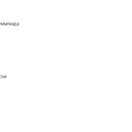
олимпиада
сни