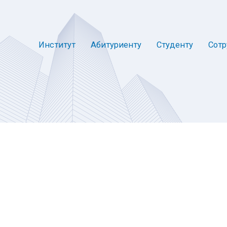
Институт
Абитуриенту
Студенту
Сотр