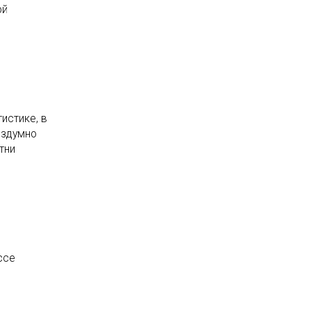
ой
истике, в
ездумно
тни
ссе