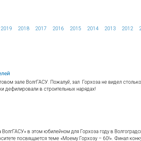
2019
2018
2017
2016
2015
2014
2013
2012
елей
товом зале ВолгГАСУ. Пожалуй, зал Горхоза не видел столько
ки дефилировали в строительных нарядах!
 ВолгГАСУ» в этом юбилейном для Горхоза году в Волгоград
ситете посвящается теме «Моему Горхозу – 60!». Финал конк