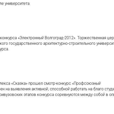
ле университета.
 конкурса «Электронный Волгоград-2012». Торжественная це
кого государственного архитектурно-строительного университ
урса.
мплекса «Cказка» прошел смотр-конкурс «Профсоюзный
ен на выявления активной, способной работать на благо студ
ивузовских этапов конкурса соревнуются между собой в оп