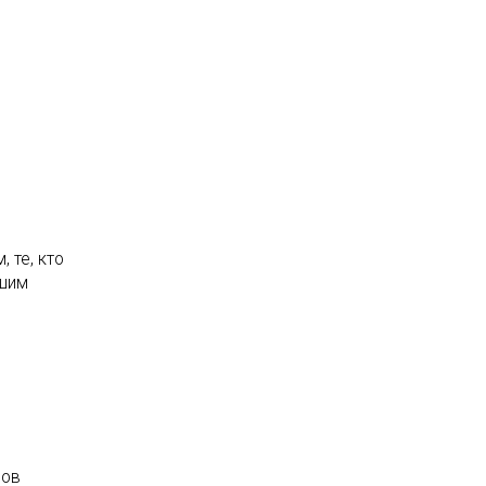
 те, кто
чшим
сов