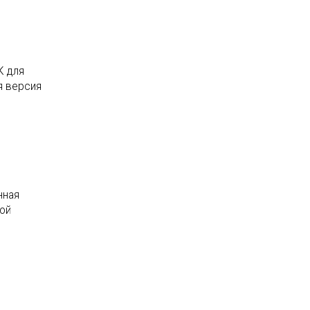
К для
я версия
нная
ой