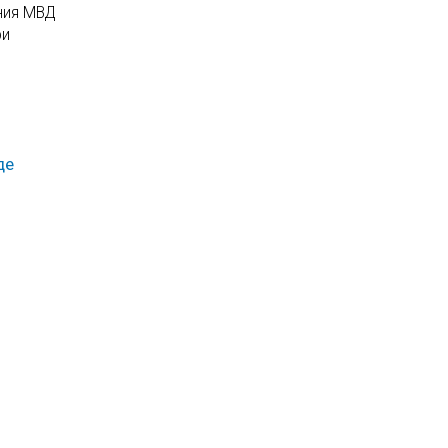
ения МВД
ри
де