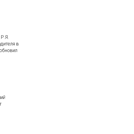
Р.Я.
дителя в
зобновил
ний
т