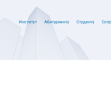
Институт
Абитуриенту
Студенту
Сотр