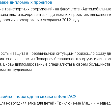
тавке дипломных проектов
ие транспортных сооружений» на факультете «Автомобильные
вана выставка-презентация дипломных проектов, выполненн
дороги и аэродромы» в уходящем 2012 году.
ость и защита в чрезвычайной ситуации» произошло сразу д
ия специальности «Пожарная безопасность» вручили диплом
за. Вновь дипломированные специалисты в своем большинств
ыми сотрудниками.
зийная новогодняя сказка в ВолгГАСУ
шла новогодняя елка для детей «Приключение Маши и Медвед