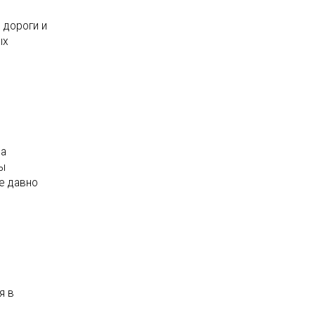
 дороги и
ых
ва
ы
е давно
я в