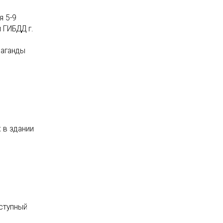
я 5-9
 ГИБДД г.
паганды
 в здании
оступный