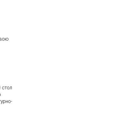
свою
 стол
о
урно-