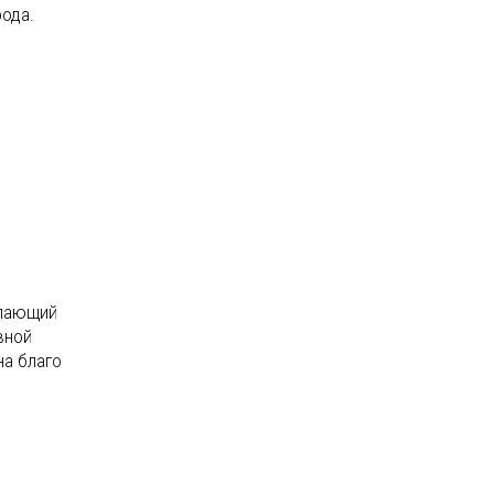
ода.
упающий
вной
на благо