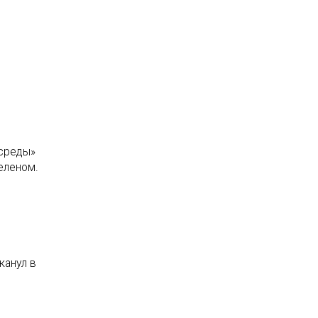
 среды»
еленом.
канул в