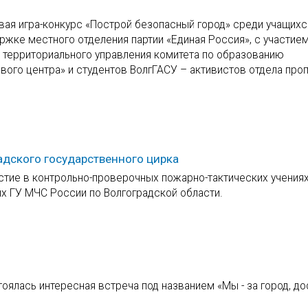
ая игра-конкурс «Построй безопасный город» среди учащихс
ржке местного отделения партии «Единая Россия», с участием
 территориального управления комитета по образованию
ого центра» и студентов ВолгГАСУ – активистов отдела про
адского государственного цирка
тие в контрольно-проверочных пожарно-тактических учениях
х ГУ МЧС России по Волгоградской области.
оялась интересная встреча под названием «Мы - за город, д