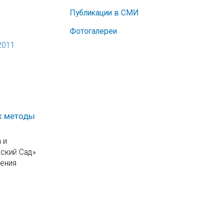
Публикации в СМИ
Фотогалереи
2011
к методы
 и
еский Сад»
нения