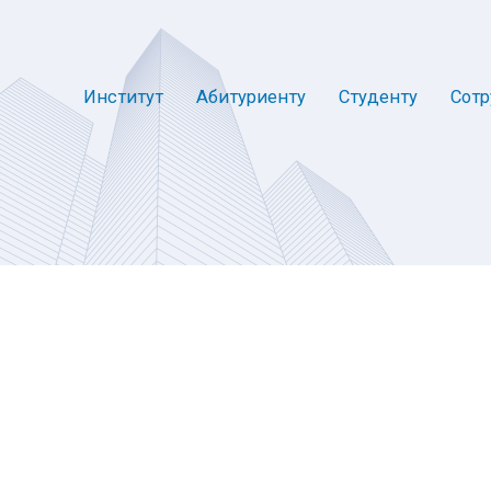
Институт
Абитуриенту
Студенту
Сотр