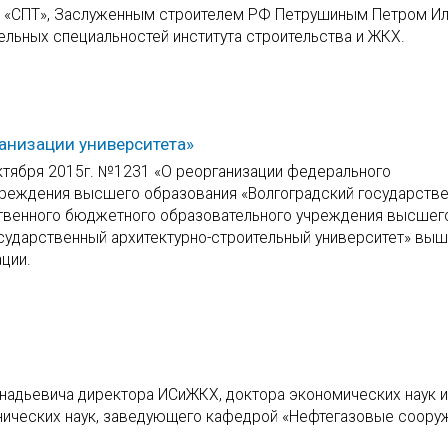
 «СПТ», Заслуженным строителем РФ Петрушиным Петром И
ельных специальностей института строительства и ЖКХ.
ганизации университета»
октября 2015г. №1231 «О реорганизации федерального
чреждения высшего образования «Волгоградский государств
ственного бюджетного образовательного учреждения высшег
сударственный архитектурно-строительный университет» вы
ции.
надьевича директора ИСиЖКХ, доктора экономических наук и
нических наук, заведующего кафедрой «Нефтегазовые соору