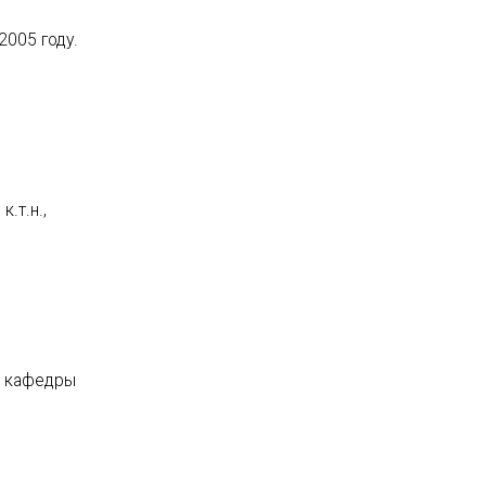
2005 году.
.т.н.,
я кафедры