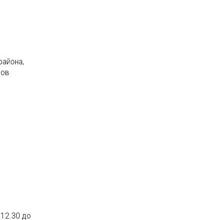
района,
дов
 12.30 до