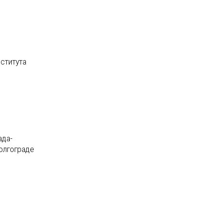
ститута
ада-
олгограде