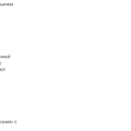
льичем
енный
о
шел
жения» с