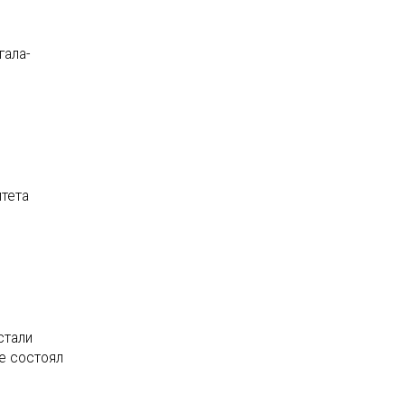
гала-
итета
стали
ле состоял