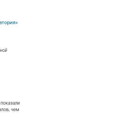
атория»
я
ьной
 показали
злов, чем