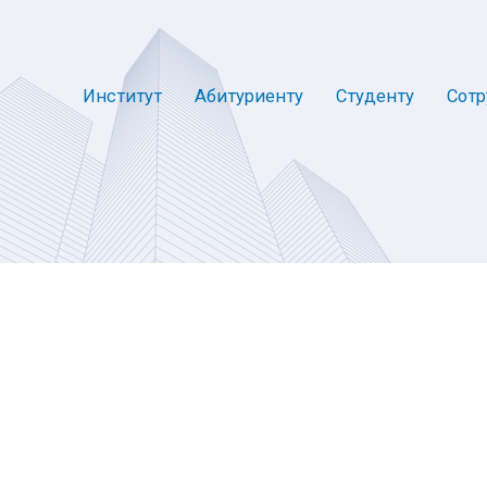
Институт
Абитуриенту
Студенту
Сотр