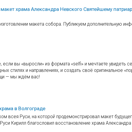
 макет храма Александра Невского Святейшему патриа
 изготовлении макета собора. Публикуем дополнительную ин
, если вы «выросли» из формата «selfi» и мечтаете увидеть с
дных стилях и направлениях, и создать своё оригинальное «по
щи — мы ждём вас!
храма в Волгограде
хом всея Руси, на которой продемонстрировал макет будуще
 Руси Кирилл благословил восстановление храма Александра