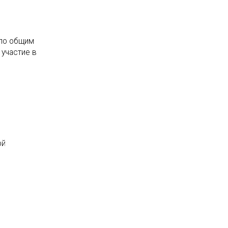
 по общим
 участие в
ой