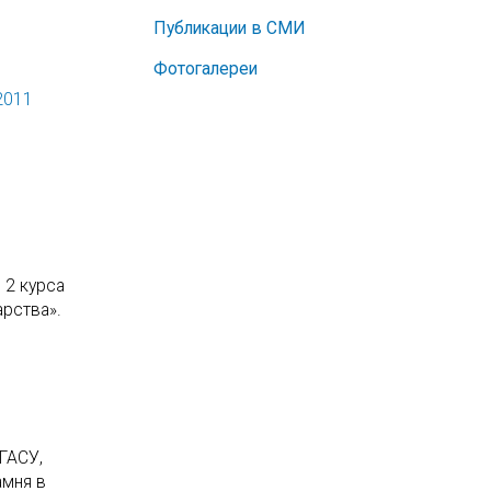
Публикации в СМИ
Фотогалереи
2011
 2 курса
арства».
ГАСУ,
амня в