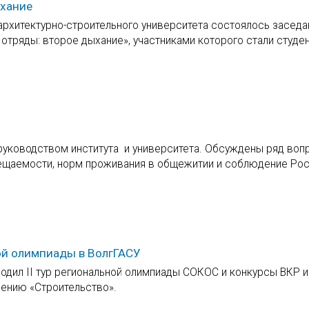
ыхание
 архитектурно-строительного университета состоялось заседа
 отряды: второе дыхание», участниками которого стали студе
руководством института и университета. Обсуждены ряд воп
сещаемости, норм проживания в общежитии и соблюдение Ро
ой олимпиады в ВолгГАСУ
ходил II тур региональной олимпиады СОКОС и конкурсы ВКР иI
ению «Строительство».