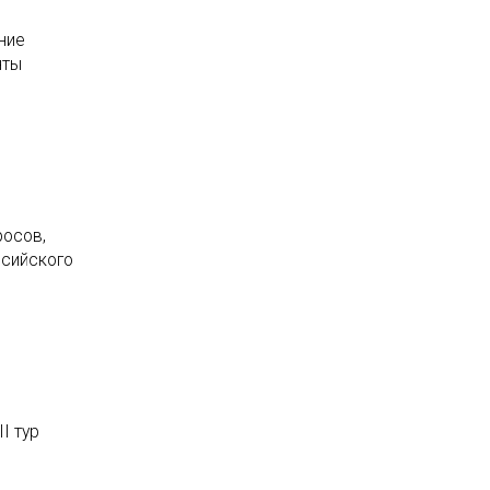
ние
нты
росов,
ссийского
I тур