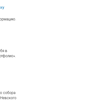
рху
формацию.
ебя в
ртфолио».
го собора
 Невского