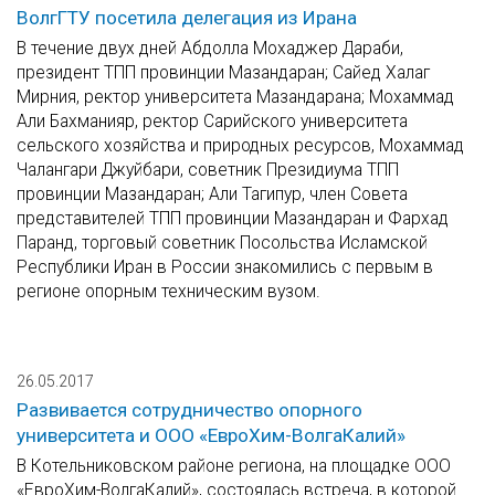
ВолгГТУ посетила делегация из Ирана
В течение двух дней Абдолла Мохаджер Дараби,
президент ТПП провинции Мазандаран; Сайед Халаг
Мирния, ректор университета Мазандарана; Мохаммад
Али Бахманияр, ректор Сарийского университета
сельского хозяйства и природных ресурсов, Мохаммад
Чалангари Джуйбари, советник Президиума ТПП
провинции Мазандаран; Али Тагипур, член Совета
представителей ТПП провинции Мазандаран и Фархад
Паранд, торговый советник Посольства Исламской
Республики Иран в России знакомились с первым в
регионе опорным техническим вузом.
26.05.2017
Развивается сотрудничество опорного
университета и ООО «ЕвроХим-ВолгаКалий»
В Котельниковском районе региона, на площадке ООО
«ЕвроХим-ВолгаКалий», состоялась встреча, в которой