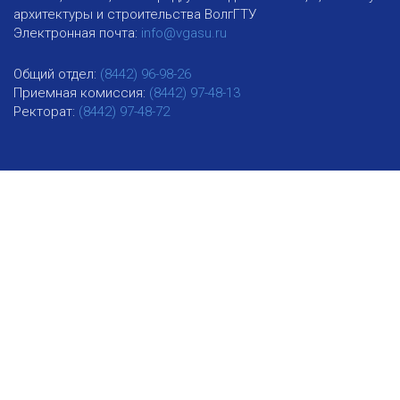
архитектуры и строительства ВолгГТУ
Электронная почта:
info@vgasu.ru
Общий отдел:
(8442) 96-98-26
Приемная комиссия:
(8442) 97-48-13
Ректорат:
(8442) 97-48-72