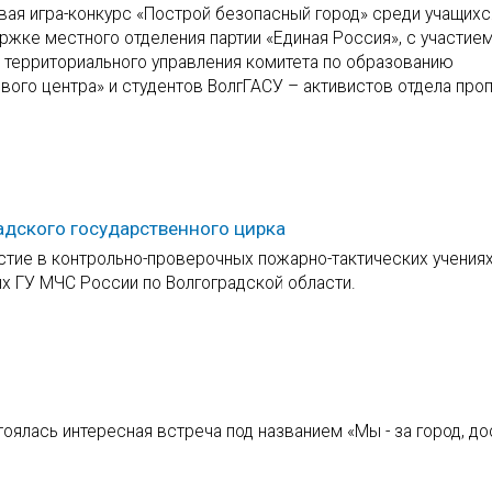
ая игра-конкурс «Построй безопасный город» среди учащихс
ржке местного отделения партии «Единая Россия», с участием
 территориального управления комитета по образованию
ого центра» и студентов ВолгГАСУ – активистов отдела про
адского государственного цирка
тие в контрольно-проверочных пожарно-тактических учениях
х ГУ МЧС России по Волгоградской области.
оялась интересная встреча под названием «Мы - за город, д