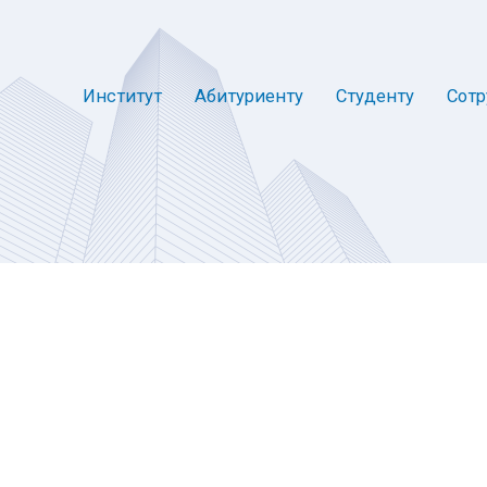
Институт
Абитуриенту
Студенту
Сотр