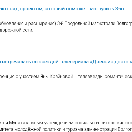
тают над проектом, который поможет разгрузить 3-ю
обновления и расширения) 3-й Продольной магистрали Волгог
-дорожной сети.
 встречалась со звездой телесериала «Дневник доктор
еренция с участием Яны Крайновой – телезвезды романтичес
дится Муниципальным учреждением социально-психологическ
итета молодёжной политики и туризма администрации Волгог