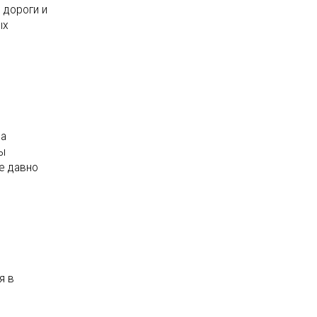
 дороги и
ых
ва
ы
е давно
я в