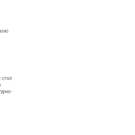
свою
 стол
о
урно-