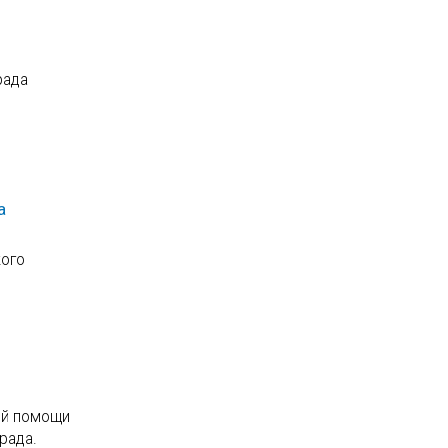
рада
а
кого
ой помощи
рада.