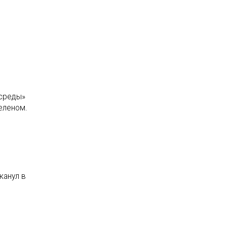
 среды»
еленом.
канул в