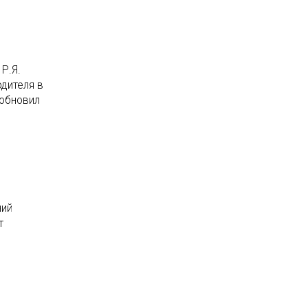
Р.Я.
дителя в
зобновил
ний
т