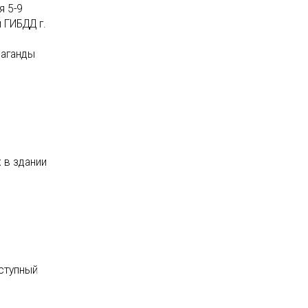
я 5-9
 ГИБДД г.
паганды
 в здании
оступный