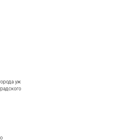
;
города уж
градского
го