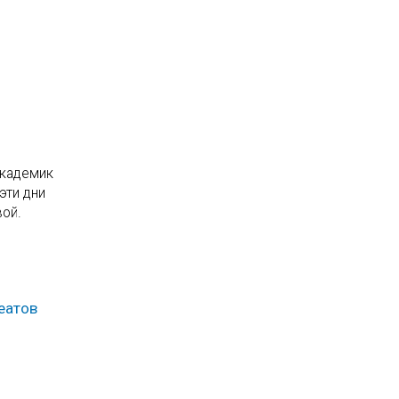
академик
эти дни
ой.
еатов