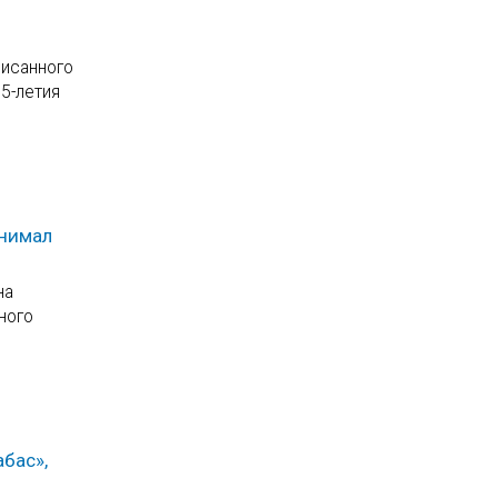
писанного
5-летия
инимал
на
ного
бас»,