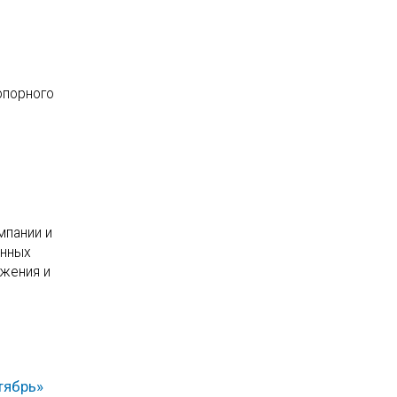
опорного
мпании и
анных
бжения и
тябрь»