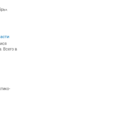
рь».
ласти
мися
. Всего в
ктико-