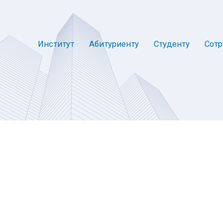
Институт
Абитуриенту
Студенту
Сотр