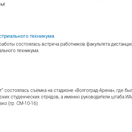
ем!
стриального техникума
работы состоялась встреча работников факультета дистанци
льного техникума.
" состоялась съёмка на стадионе «Волгоград-Арена», где бы
ских студенческих отрядов, а именно руководители штаба И
ко (гр. СМ-10-16).