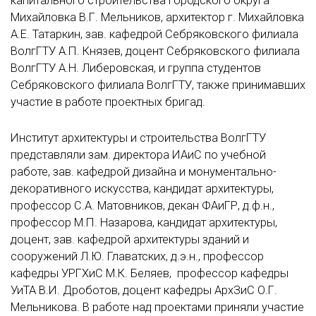
капитального строительства городского округа
Михайловка В.Г. Мельников, архитектор г. Михайловка
А.Е. Татаркин, зав. кафедрой Себряковского филиала
ВолгГТУ А.П. Князев, доцент Себряковского филиала
ВолгГТУ А.Н. Либеровская, и группа студентов
Себряковского филиала ВолгГТУ, также принимавших
участие в работе проектных бригад.
Институт архитектуры и строительства ВолгГТУ
представляли зам. директора ИАиС по учебной
работе, зав. кафедрой дизайна и монументально-
декоративного искусства, кандидат архитектуры,
профессор С.А. Матовников, декан ФАиГР, д.ф.н.,
профессор М.П. Назарова, кандидат архитектуры,
доцент, зав. кафедрой архитектуры зданий и
сооружений Л.Ю. Главатских, д.э.н., профессор
кафедры УРГХиС М.К. Беляев, профессор кафедры
УиТА В.И. Дроботов, доцент кафедры АрхЗиС О.Г.
Мельникова. В работе над проектами приняли участие