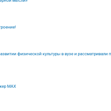
ерной мысли»
троение!
развитии физической культуры в вузе и рассматривали 
джер МАХ