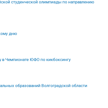
йской студенческой олимпиады по направлению
кому дню
у в Чемпионате ЮФО по кикбоксингу
альных образований Волгоградской области