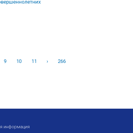
совершеннолетних
9
10
11
›
Вперед
266
ая информация