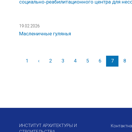
социально‑реабилитационного центра для не
19.02.2026
Масленичные гулянья
1
‹
Назад
2
3
4
5
6
7
8
ИНСТИТУТ АРХИТЕКТУРЫ И
Контактн
СТРОИТЕЛЬСТВА