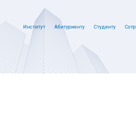
Институт
Абитуриенту
Студенту
Сотр