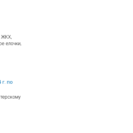
и ЖКХ,
ре елочки,
г. по
лтерскому