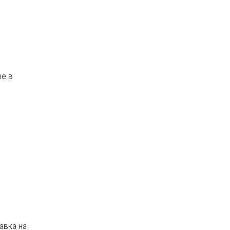
я
ые в
авка на