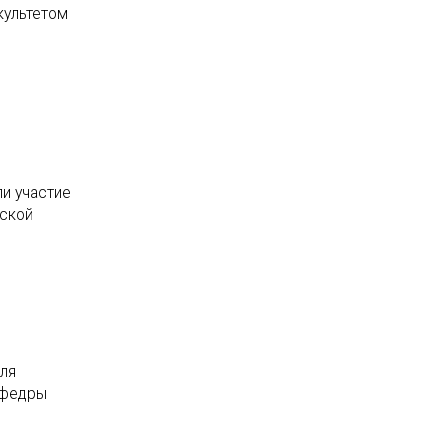
культетом
и участие
дской
для
афедры