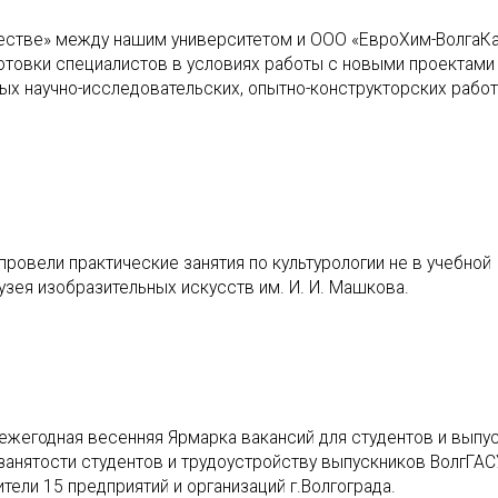
честве» между нашим университетом и ООО «ЕвроХим-ВолгаКа
отовки специалистов в условиях работы с новыми проектами
ых научно-исследовательских, опытно-конструкторских рабо
 провели практические занятия по культурологии не в учебной
узея изобразительных искусств им. И. И. Машкова.
 ежегодная весенняя Ярмарка вакансий для студентов и выпу
анятости студентов и трудоустройству выпускников ВолгГАС
тели 15 предприятий и организаций г.Волгограда.