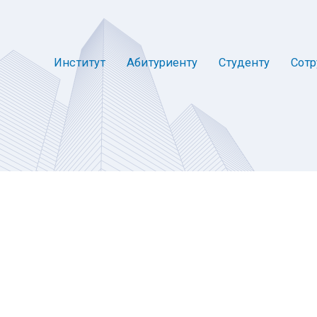
Институт
Абитуриенту
Студенту
Сотр