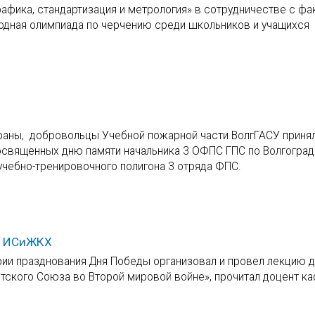
рафика, стандартизация и метрология» в сотрудничестве с фа
одная олимпиада по черчению среди школьников и учащихся
храны, добровольцы Учебной пожарной части ВолгГАСУ принял
посвященных дню памяти начальника 3 ОФПС ГПС по Волгогра
 учебно-тренировочного полигона 3 отряда ФПС.
ов ИСиЖКХ
рии празднования Дня Победы организовал и провел лекцию 
етского Союза во Второй мировой войне», прочитал доцент к