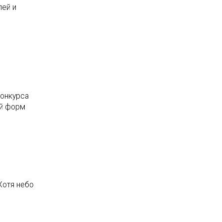
лей и
конкурса
ой форм
Хотя небо