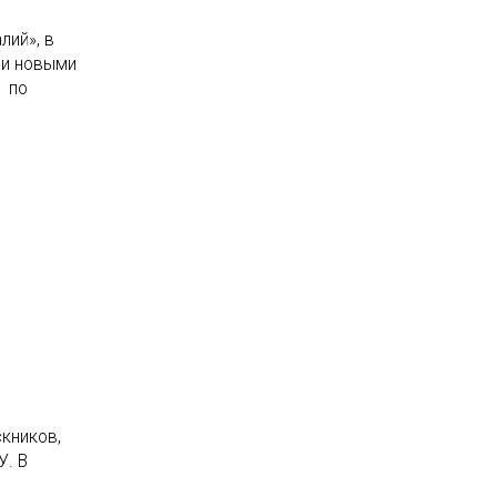
лий», в
 и новыми
т по
скников,
У. В