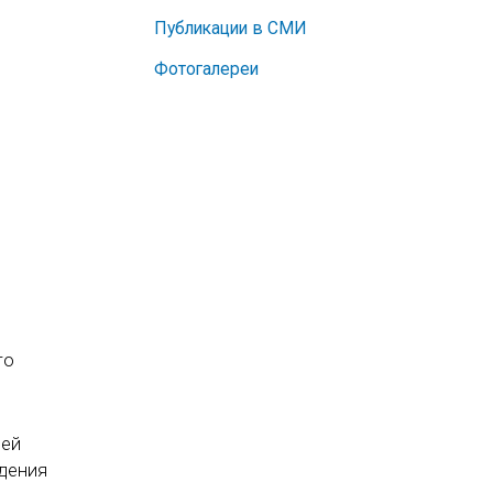
Публикации в СМИ
Фотогалереи
го
лей
идения