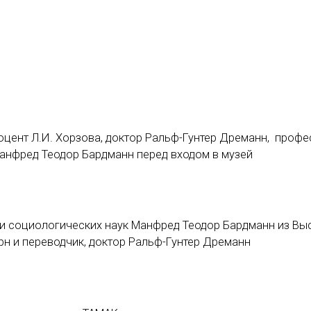
доцент Л.И. Хорзова, доктор Ральф-Гунтер Дреманн, профе
анфред Теодор Бардманн перед входом в музей
 и социологических наук Манфред Теодор Бардманн из В
н и переводчик, доктор Ральф-Гунтер Дреманн