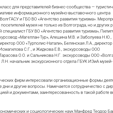
-класс для представителей бизнес-сообщества — туристи
циативе информационного музейно-выставочного центра
 ВолгГАСУ и ГБО ВО «Агентство развития туризма». Меропр
осетителей музея не только из Волгограда, но и других 
 специалист ГБУ ВО «Агентство развития туризма», Пилипч
курсовод «Магеллан-Тур», Алешина М.В. и Заболуева Н.Ю.,
иректор ООО «Турполис-Натали», Белянская Л.А., директо
Исмагилова С.Г., и Жидкова Е.В., экскурсоводы ООО
Тарасова О.О. и Сальникова Н.Г. экскурсоводы ООО «Волга
 Л.Н. начальник экскурсионного отдела ГБУК ИЭиА музей-
ических фирм интересовали организационные формы деят
 дни и другие вопросы. Намечается сотрудничество с ди
цией и документами, заинтересованность в такой работе 
экономических и социологических наук Манфред Теодор Б