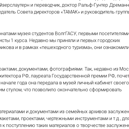
зерслаутерн и переводчик, доктор Ральф-Гунтер Дреманн
седатель Совета директоров «ТАМАК» и руководитель групп
натами музея студентов ВолгГАСУ, первыми посетителями
исты 1 курса. Недавно мы приняли и первых городских
никова и в рамках «пешеходного туризма», они ознакомил
актами, документами, фотографиями. Так, недавно из Мо
хитектора РФ, лауреата Государственной премии РФ, поче
 начале года она передала в музей личный кабинет своего
им стулом, что позволило окончательно сформировать
атериалами и документами из семейных архивов заслуже
макетами, проектами, чертежными инструментами и т.д., дл
 к поступлению таких материалов о творчестве заслужен