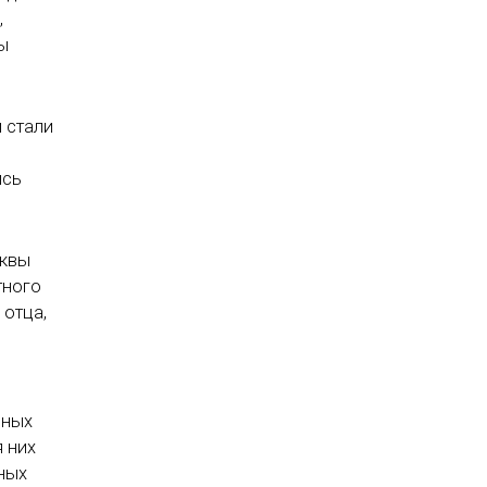
,
ы
 стали
ись
сквы
тного
 отца,
нных
я них
ных