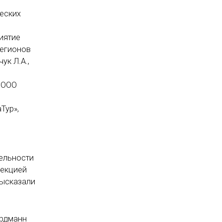
ческих
иятие
регионов
ук Л.А.,
р ООО
Тур»,
ельности
рекцией
высказали
ардманн