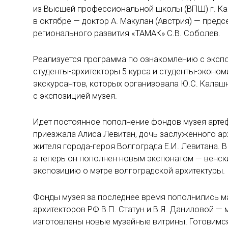
из Высшей профессиональной школы (ВПШ) г. Кай
в октябре — доктор А. Макулан (Австрия) — пред
регионального развития «ТАМАК» С.В. Соболев.
Реализуется программа по ознакомлению с экспо
студенты-архитекторы 5 курса и студенты-эконом
экскурсантов, которых организовала Ю.С. Калаш
с экспозицией музея.
Идет постоянное пополнение фондов музея артеф
приезжала Алиса Левитан, дочь заслуженного ар
жителя города-героя Волгограда Е.И. Левитана. В
а теперь он пополнен новым экспонатом — венск
экспозицию о мэтре волгоградской архитектуры.
Фонды музея за последнее время пополнились м
архитекторов РФ В.П. Статун и В.Я. Даниловой — 
изготовлены новые музейные витрины. Готовимся