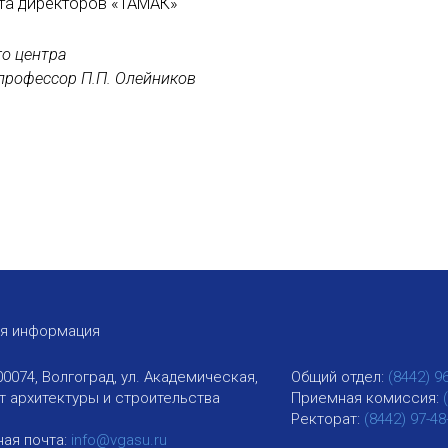
ета директоров «ТАМАК»
о центра
 профессор П.П. Олейников
ая информация
00074, Волгоград, ул. Академическая,
Общий отдел:
(8442) 9
ут архитектуры и строительства
Приемная комиссия:
Ректорат:
(8442) 97-48
ая почта:
info@vgasu.ru