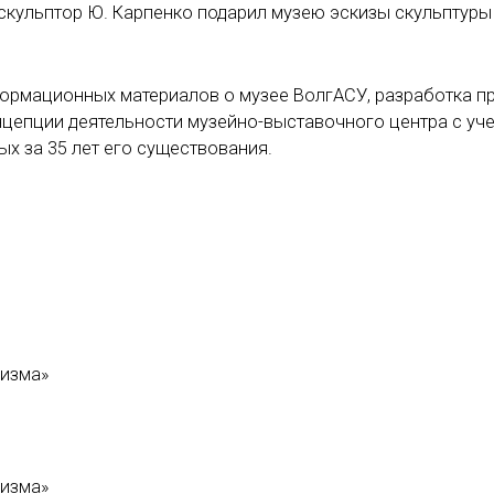
а скульптор Ю. Карпенко подарил музею эскизы скульптуры
ормационных материалов о музее ВолгАСУ, разработка п
нцепции деятельности музейно-выставочного центра с уч
ых за 35 лет его существования.
ризма»
ризма»