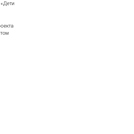
 «Дети
роекта
етом