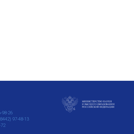
6-98-26
(8442) 97-48-13
-72