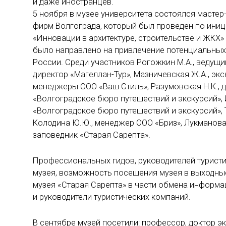
и даже иностранцев.
5 ноября в музее университета состоялся мастер
фирм Волгограда, который был проведен по ини
«Инновации в архитектуре, строительстве и ЖКХ»
было направлено на привлечение потенциальных п
России. Среди участников Рогожкин М.А., ведущий
директор «Магеллан-Тур», Мазничевская Ж.А., экс
менеджеры ООО «Ваш Стиль», Разумовская Н.К., д
«Волгоградское бюро путешествий и экскурсий», 
«Волгоградское бюро путешествий и экскурсий», 
Колодина Ю.Ю., менеджер ООО «Бриз», Лукманова
заповедник «Старая Сарепта».
Профессиональных гидов, руководителей турист
музея, возможность посещения музея в выходные
музея «Старая Сарепта» в части обмена информа
и руководители туристических компаний.
В сентябре музей посетили: профессор, доктор 