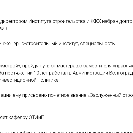
 директором Института строительства и ЖКХ избран докто
вич.
 инженерно-строительный институт, специальность
имстрой», пройдя путь от мастера до заместителя управл
 На протяжении 10 лет работал в Администрации Волгогра
инвестиционной политике.
рации ему присвоено почетное звание «Заслуженный стро
ет кафедру ЭТИиП.
 Санкт-петербургском государственном инженерно-эконом