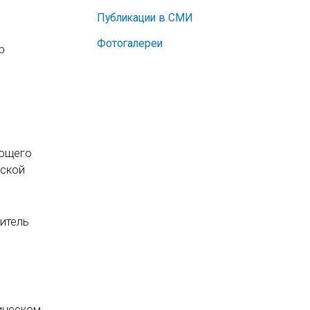
Публикации в СМИ
Фотогалереи
р
яющего
дской
итель
ическом