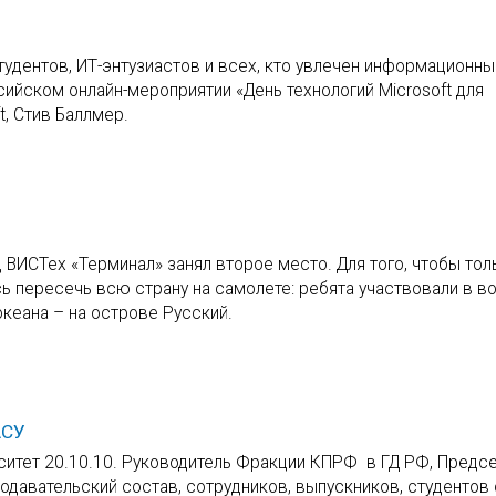
тудентов, ИТ-энтузиастов и всех, кто увлечен информационн
сийском онлайн-мероприятии «День технологий Microsoft для
t, Стив Баллмер.
 ВИСТех «Терминал» занял второе место. Для того, чтобы тол
ь пересечь всю страну на самолете: ребята участвовали в в
кеана – на острове Русский.
АСУ
ситет 20.10.10. Руководитель Фракции КПРФ в ГД РФ, Предс
давательский состав, сотрудников, выпускников, студентов 