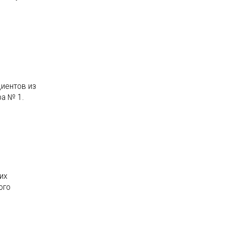
циентов из
ра № 1.
их
ого