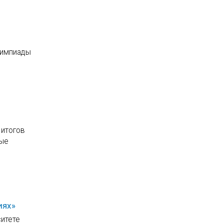
лимпиады
 итогов
ные
иях»
ситете