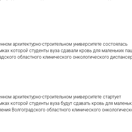
енном архитектурно-строительном университете состоялась
амках которой студенты вуза сдавали кровь для маленьких па
адского областного клинического онкологического диспансе
енном архитектурно-строительном университете стартует
амках которой студенты вуза будут сдавать кровь для маленьк
ления Волгоградского областного клинического онкологическ