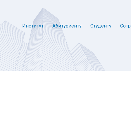
Институт
Абитуриенту
Студенту
Сотр