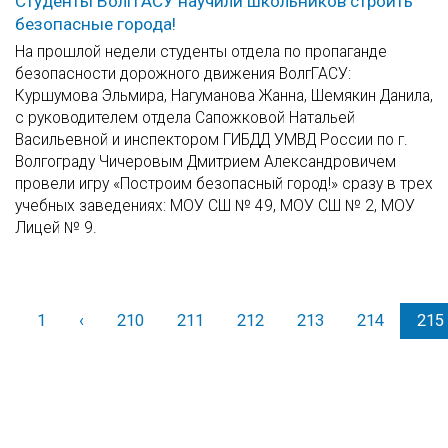
Студенты ВолгГАСУ научили школьников строить
безопасные города!
На прошлой недели студенты отдела по пропаганде
безопасности дорожного движения ВолгГАСУ:
Куршумова Эльмира, Нагуманова Жанна, Шемякин Данила,
с руководителем отдела Сапожковой Натальей
Васильевной и инспектором ГИБДД УМВД России по г.
Волгограду Чичеровым Дмитрием Александровичем
провели игру «Построим безопасный город!» сразу в трех
учебных заведениях: МОУ СШ № 49, МОУ СШ № 2, МОУ
Лицей № 9.
1
‹
Назад
210
211
212
213
214
215