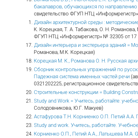
бакалавров, обучающихся по направлению 
свидетельство ФГУП НТЦ «Информрегистр» №
Дизайн архитектурной среды : методически
К. Корецкая, Т. А. Табакова, О. Н. Романо
ФГУП НТЦ «Информрегистр» № 32305 от 17 о
Дизайн интерьера и экстерьера зданий = Mod
Романова, М.К. Корецкая)
Корецкая М. К., Романова О. Н. Русская архи
Сборник контрольных упражнений по русскому
Падежная система именных частей речи
(ав
0321202225, регистрационное свидетельств
Строительные конструкции = Building Constr
Study and Work = Учитесь, работайте: учеб
Солодовникова, Ю.Г. Макуев)
Астафурова Т.Н. Корниенко О.П. Петий А.А.
Study and work. Учитесь, работайте. Учебно
Корниенко О.П., Петий А.А., Латышева М.А.