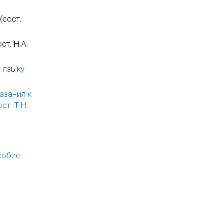
(сост.
ст. Н.А.
 языку
азания к
ст. Т.Н.
особие