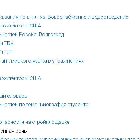
указания по англ. яз. Водоснабжение и водоотведение
 архитекторы США
ьностей Россия. Волгоград
ти ТБм
и ТиТ
 английского языка в упражнениях
 архитекторы США
ный словарь
ностей по теме "Биография студента"
езопасности на стройплощадке
менная речь
: сборник текстов и упражнений по английскому языку для 