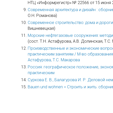
НТЦ «Информрегистр» № 22566 от 15 июня 2
Современная архитектура и дизайн : сборни
О.Н. Романова)
Современное строительство: дома и дороги
Вишневецкая)
Морские нефтегазовые сооружения: методич
(сост. Т.Н. Астафурова, А.В. Долинская, Т.С
Производственные и экономические вопрос
практическим занятиям / М-во образования и 
Астафурова, Т.С. Макарова
Россия: географическое положение, эконом
практическим
Суркова Е. В., Балагурова И. Р. Деловой н
Bauen und wohnen = Строить и жить: сборни