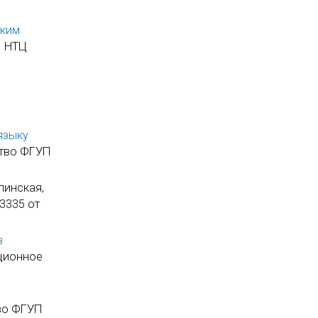
ским
П НТЦ
языку
ьтво ФГУП
линская,
3335 от
в
ационное
тво ФГУП