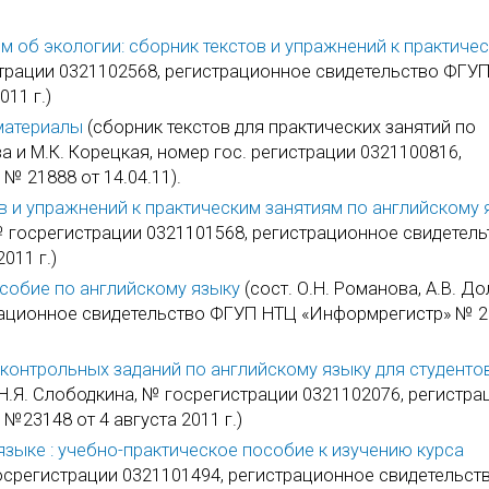
м об экологии: сборник текстов и упражнений к практиче
трации 0321102568, регистрационное свидетельство ФГУ
11 г.)
материалы
(сборник текстов для практических занятий по
а и М.К. Корецкая, номер гос. регистрации 0321100816,
 21888 от 14.04.11).
в и упражнений к практическим занятиям по английскому 
, № госрегистрации 0321101568, регистрационное свидетел
011 г.)
особие по английскому языку
(сост. О.Н. Романова, А.В. До
рационное свидетельство ФГУП НТЦ «Информрегистр» № 2
и контрольных заданий по английскому языку для студенто
, Н.Я. Слободкина, № госрегистрации 0321102076, регистр
23148 от 4 августа 2011 г.)
 языке : учебно-практическое пособие к изучению курса
госрегистрации 0321101494, регистрационное свидетельс