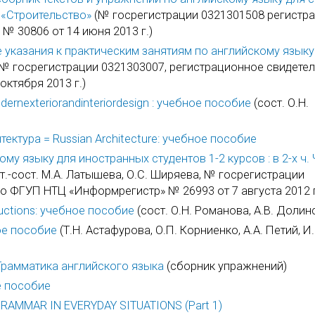
«Строительство»
(№ госрегистрации 0321301508 регистр
 30806 от 14 июня 2013 г.)
е указания к практическим занятиям по английскому языку
ва, № госрегистрации 0321303007, регистрационное свидете
ктября 2013 г.)
ernexteriorandinteriordesign : учебное пособие
(сост. О.Н.
тектура = Russian Architecture: учебное пособие
 языку для иностранных студентов 1-2 курсов : в 2-х ч. Ч
т.-сост. М.А. Латышева, О.С. Ширяева, № госрегистрации
о ФГУП НТЦ «Информрегистр» № 26993 от 7 августа 2012 г
uctions: учебное пособие
(сост. О.Н. Романова, А.В. Долин
ное пособие
(Т.Н. Астафурова, О.П. Корниенко, А.А. Петий, И.
 Грамматика английского языка
(сборник упражнений)
е пособие
 GRAMMAR IN EVERYDAY SITUATIONS (Part 1)