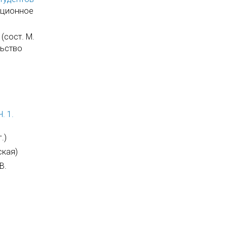
ационное
(сост. М.
льство
. 1.
.)
ская)
В.