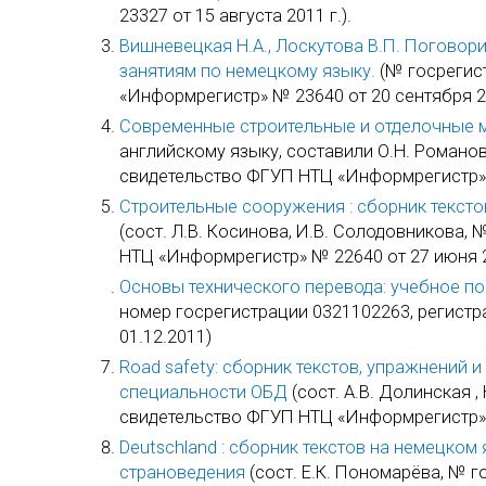
23327 от 15 августа 2011 г.).
Вишневецкая Н.А., Лоскутова В.П. Поговори
занятиям по немецкому языку.
(№ госрегис
«Информрегистр» № 23640 от 20 сентября 20
Современные строительные и отделочные 
английскому языку, составили О.Н. Романов
свидетельство ФГУП НТЦ «Информрегистр» №
Строительные сооружения : сборник тексто
(сост. Л.В. Косинова, И.В. Солодовникова 
НТЦ «Информрегистр» № 22640 от 27 июня 2
Основы технического перевода: учебное п
номер госрегистрации 0321102263, регист
01.12.2011)
Road safety: сборник текстов, упражнений 
специальности ОБД
(сост. А.В. Долинская 
свидетельство ФГУП НТЦ «Информрегистр» №
Deutschland : сборник текстов на немецком
страноведения
(сост. Е.К. Пономарёва, № 