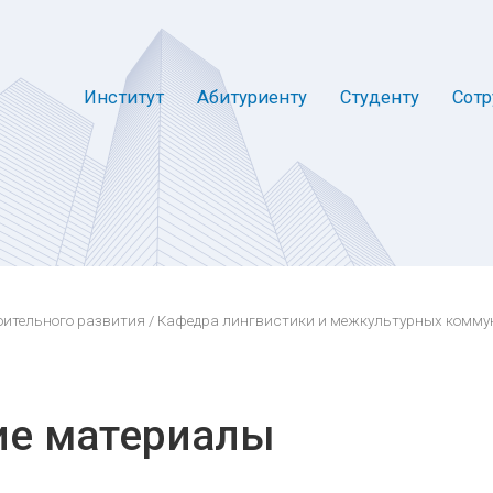
Институт
Абитуриенту
Студенту
Сотр
оительного развития
/
Кафедра лингвистики и межкультурных комму
ие материалы