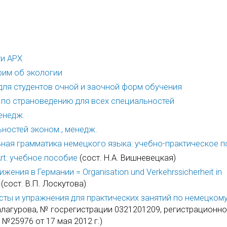
ти АРХ
орим об экологии
для студентов очной и заочной форм обучения
 по страноведению для всех специальностей
менедж.
ьностей эконом., менедж.
льная грамматика немецкого языка: учебно-практическое 
Art: учебное пособие
(сост. Н.А. Вишневецкая)
ния в Германии = Organisation und Verkehrssicherheit in
(сост. В.П. Лоскутова)
сты и упражнения для практических занятий по немецкому
Балагурова, № госрегистрации 0321201209, регистрационн
25976 от 17 мая 2012 г.)