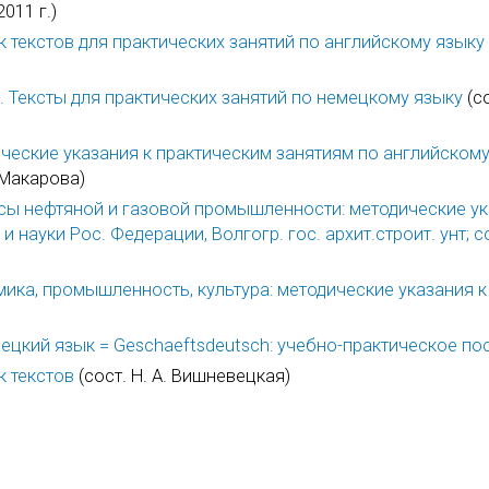
011 г.)
к текстов для практических занятий по английскому языку
. Тексты для практических занятий по немецкому языку
(со
еские указания к практическим занятиям по английскому
. Макарова)
ы нефтяной и газовой промышленности: методические ук
науки Рос. Федерации, Волгогр. гос. архит.строит. унт; со
ика, промышленность, культура: методические указания к
емецкий язык = Geschaeftsdeutsch: учебно-практическое п
к текстов
(сост. Н. А. Вишневецкая)