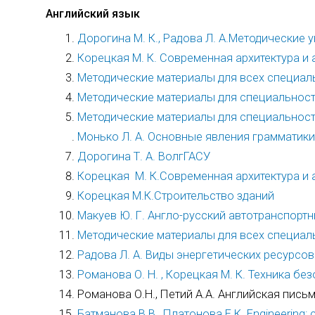
Английский язык
Дорогина М. К., Радова Л. А.Методические 
Корецкая М. К. Современная архитектура и
Методические материалы для всех специал
Методические материалы для специальнос
Методические материалы для специальност
Монько Л. А. Основные явления грамматики
Дорогина Т. А. ВолгГАСУ
Корецкая М. К.Современная архитектура и
Корецкая М.К.Строительство зданий
Макуев Ю. Г. Англо-русский автотранспорт
Методические материалы для всех специаль
Радова Л. А. Виды энергетических ресурсов
Романова О. Н. , Корецкая М. К. Техника б
Романова О.Н., Петий А.А. Английская пись
Батманова В.В., Платонова Е.К. Engineering