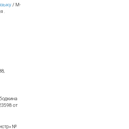
языку
/ М-
я .
8,
ободкина
23598 от
истр» №