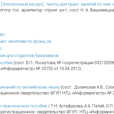
Электронный ресурс] : тексты для практ. занятий по нем. 
гр. гос. архитектур.-строит. ун-т ; сост. Н. А. Вишневецка
оды
акт. занятиям по франц.яз
о
бие для студентов-бакалавров
особие
(сост. В.П. Лоскутова, № госрегистрации 032120098
«Информрегистр» № 25755 от 10.04.2012)
ажнений по английскому языку
(сост. Долинская А.В., Сл
страционное свидетельство ФГУП НТЦ «Информрегистр» № 
ебно-практическое пособие
/ Т.Н. Астафурова, А.А. Петий, О.П.
, регистрационное свидетельство ФГУП НТЦ «Информрег