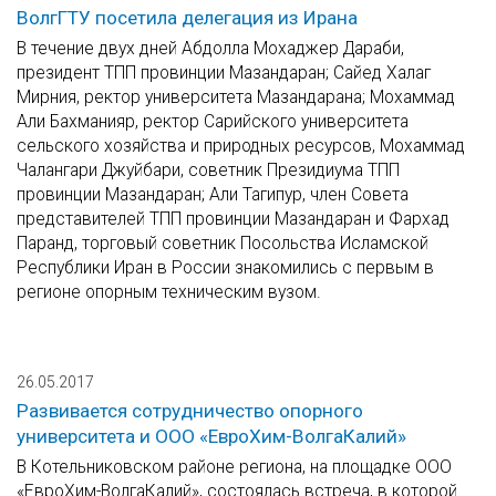
ВолгГТУ посетила делегация из Ирана
В течение двух дней Абдолла Мохаджер Дараби,
президент ТПП провинции Мазандаран; Сайед Халаг
Мирния, ректор университета Мазандарана; Мохаммад
Али Бахманияр, ректор Сарийского университета
сельского хозяйства и природных ресурсов, Мохаммад
Чалангари Джуйбари, советник Президиума ТПП
провинции Мазандаран; Али Тагипур, член Совета
представителей ТПП провинции Мазандаран и Фархад
Паранд, торговый советник Посольства Исламской
Республики Иран в России знакомились с первым в
регионе опорным техническим вузом.
26.05.2017
Развивается сотрудничество опорного
университета и ООО «ЕвроХим-ВолгаКалий»
В Котельниковском районе региона, на площадке ООО
«ЕвроХим-ВолгаКалий», состоялась встреча, в которой