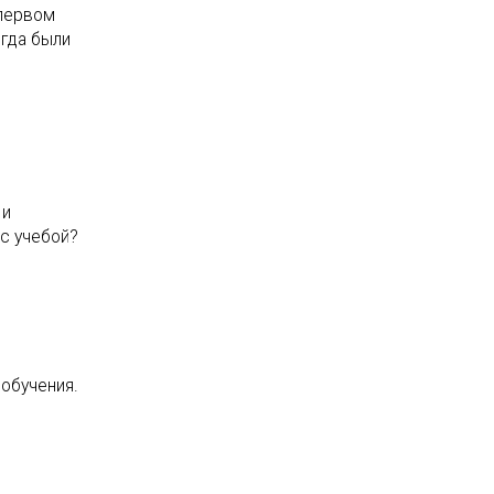
 первом
огда были
 и
 с учебой?
 обучения.