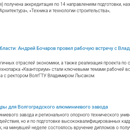
я) получена аккредитация по 14 направлениям подготовки, на
Архитектура», «Техника и технологии строительства»,
бласти: Андрей Бочаров провел рабочую встречу с Вла
гичных отраслей экономики, а также реализация проекта по
технопарка «Кванториум» стали ключевыми темами рабочей в
ва с ректором ВолгГТУ Владимиром Лысаком.
дры для Волгоградского алюминиевого завода
ниевого завода и регионального опорного технического унив
одействия, но и по подготовке высококвалифицированных кад
, на минувшей неделе состоялось вручение дипломов о полу