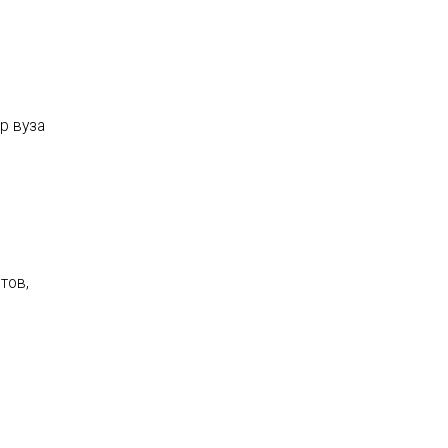
р вуза
тов,