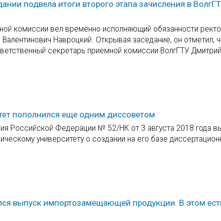
ании подвела итоги второго этапа зачисления в ВолгГТ
ной комиссии вел временно исполняющий обязанности рект
Валентинович Навроцкий. Открывая заседание, он отметил, ч
ответственный секретарь приемной комиссии ВолгГТУ Дмитри
тет пополнился еще одним диссоветом
ия Российской Федерации № 52/НК от 3 августа 2018 года в
ческому университету о создании на его базе диссертацион
лся выпуск импортозамещающей продукции. В этом ест