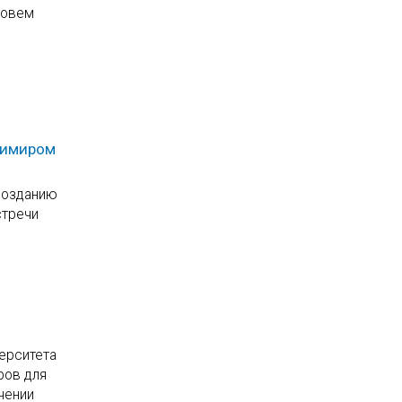
зовем
димиром
 созданию
стречи
ерситета
ров для
чении