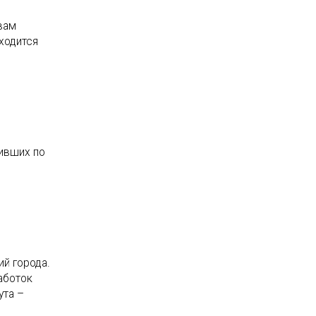
вам
ходится
ивших по
ий города.
аботок
ута –