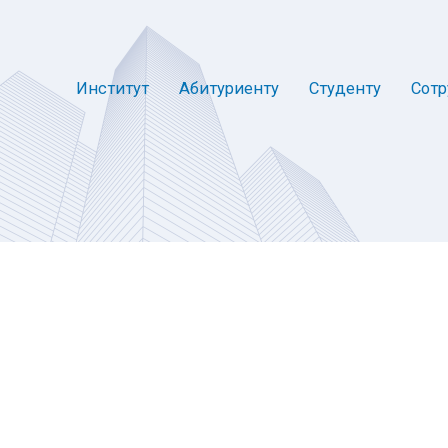
Институт
Абитуриенту
Студенту
Сотр