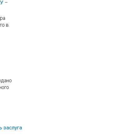
У –
ора
то в
й
ыдано
ного
ь заслуга