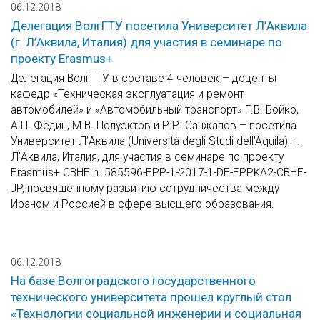
06.12.2018
Делегация ВолгГТУ посетила Университет Л’Аквила
(г. Л’Аквила, Италия) для участия в семинаре по
проекту Erasmus+
Делегация ВолгГТУ в составе 4 человек – доценты
кафедр «Техническая эксплуатация и ремонт
автомобилей» и «Автомобильный транспорт» Г.В. Бойко,
А.П. Федин, М.В. Полуэктов и Р.Р. Санжапов – посетила
Университет Л’Аквила (Università degli Studi dell'Aquila), г.
Л’Аквила, Италия, для участия в семинаре по проекту
Erasmus+ СВНЕ n. 585596-ЕРР-1-2017-1-DE-EPPKA2-CBHE-
JP, посвященному развитию сотрудничества между
Ираном и Россией в сфере высшего образования.
06.12.2018
На базе Волгоградского государственного
технического университета прошел круглый стол
«Технологии социальной инженерии и социальная