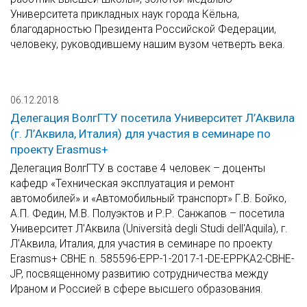
Университета прикладных наук города Кёльна,
благодарностью Президента Российской Федерации,
человеку, руководившему нашим вузом четверть века.
06.12.2018
Делегация ВолгГТУ посетила Университет Л’Аквила
(г. Л’Аквила, Италия) для участия в семинаре по
проекту Erasmus+
Делегация ВолгГТУ в составе 4 человек – доценты
кафедр «Техническая эксплуатация и ремонт
автомобилей» и «Автомобильный транспорт» Г.В. Бойко,
А.П. Федин, М.В. Полуэктов и Р.Р. Санжапов – посетила
Университет Л’Аквила (Università degli Studi dell'Aquila), г.
Л’Аквила, Италия, для участия в семинаре по проекту
Erasmus+ СВНЕ n. 585596-ЕРР-1-2017-1-DE-EPPKA2-CBHE-
JP, посвященному развитию сотрудничества между
Ираном и Россией в сфере высшего образования.