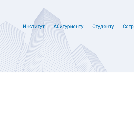
Институт
Абитуриенту
Студенту
Сотр