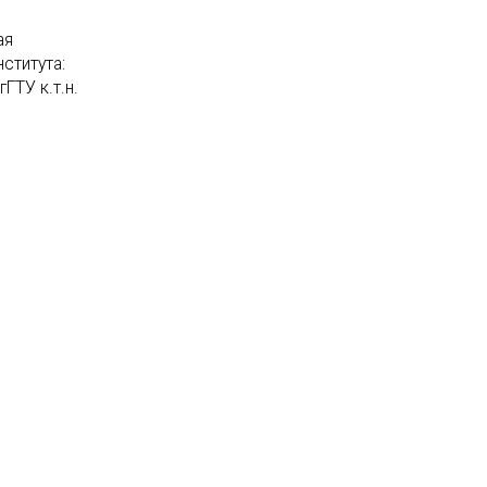
ая
ститута:
ГТУ к.т.н.