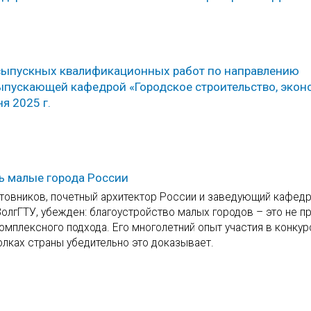
 выпускных квалификационных работ по направлению
ыпускающей кафедрой «Городское строительство, экон
я 2025 г.
ть малые города России
атовников, почетный архитектор России и заведующий кафед
олгГТУ, убежден: благоустройство малых городов – это не п
комплексного подхода. Его многолетний опыт участия в конкур
олках страны убедительно это доказывает.