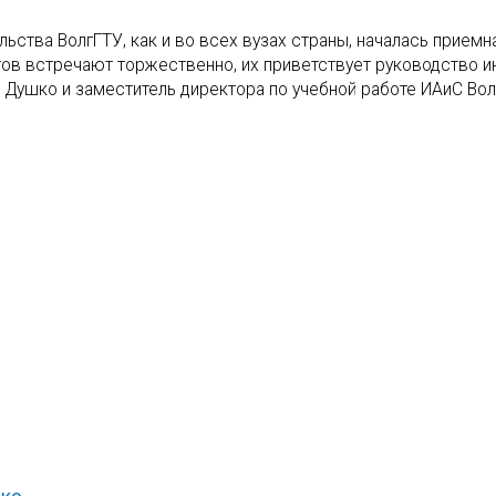
ельства ВолгГТУ, как и во всех вузах страны, началась приемн
тов встречают торжественно, их приветствует руководство ин
 Душко и заместитель директора по учебной работе ИАиС Волг
нко