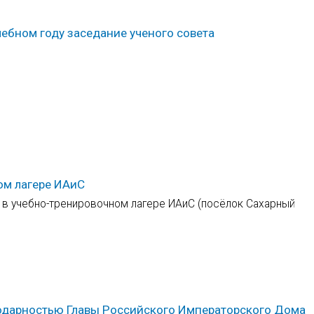
ебном году заседание ученого совета
ом лагере ИАиС
 в учебно-тренировочном лагере ИАиС (посёлок Сахарный
одарностью Главы Российского Императорского Дома