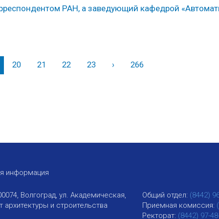
корреспондентом РАН, а заведующий кафедрой «Автома
20
21
22
23
›
Вперед
266
ая информация
00074, Волгоград, ул. Академическая,
Общий отдел:
(8442) 9
ут архитектуры и строительства
Приемная комиссия:
Ректорат:
(8442) 97-48