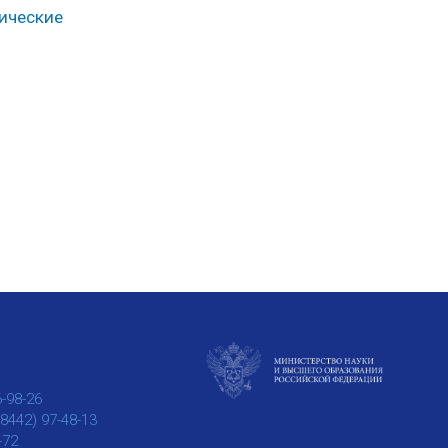
тические
6-98-26
(8442) 97-48-13
-72