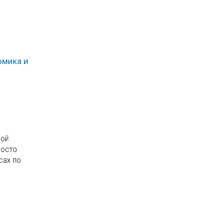
омика и
рой
росто
сах по