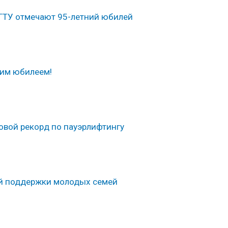
гГТУ отмечают 95-летний юбилей
ним юбилеем!
овой рекорд по пауэрлифтингу
ой поддержки молодых семей