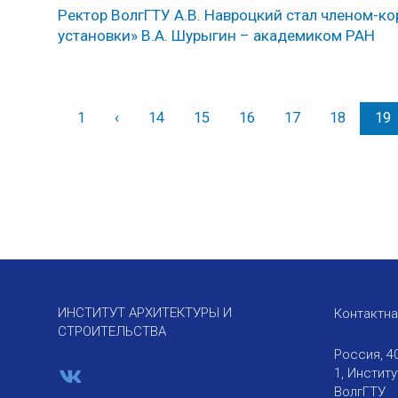
Ректор ВолгГТУ А.В. Навроцкий стал членом-
установки» В.А. Шурыгин – академиком РАН
1
‹
Назад
14
15
16
17
18
19
ИНСТИТУТ АРХИТЕКТУРЫ И
Контактн
СТРОИТЕЛЬСТВА
Россия, 4
1, Инстит
ВолгГТУ