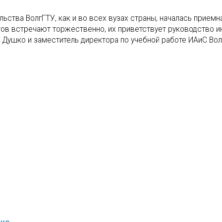
ельства ВолгГТУ, как и во всех вузах страны, началась приемн
тов встречают торжественно, их приветствует руководство ин
 Душко и заместитель директора по учебной работе ИАиС Волг
нко