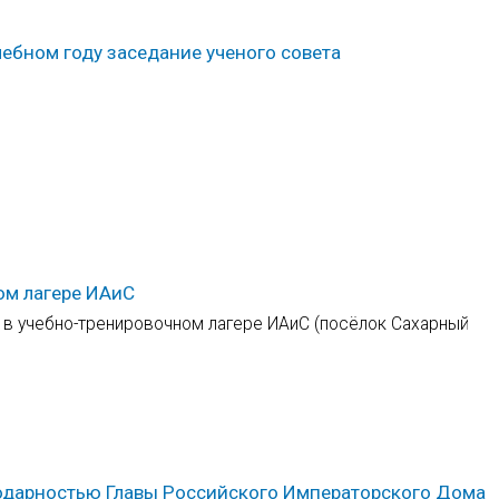
ебном году заседание ученого совета
ом лагере ИАиС
 в учебно-тренировочном лагере ИАиС (посёлок Сахарный
одарностью Главы Российского Императорского Дома