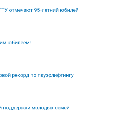
гГТУ отмечают 95-летний юбилей
ним юбилеем!
овой рекорд по пауэрлифтингу
ой поддержки молодых семей