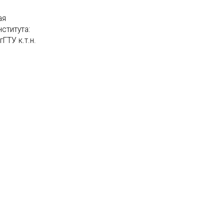
ая
ститута:
ГТУ к.т.н.