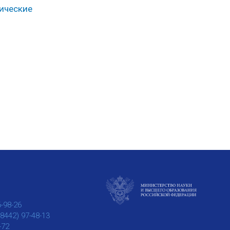
тические
6-98-26
(8442) 97-48-13
-72