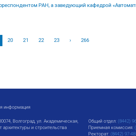
корреспондентом РАН, а заведующий кафедрой «Автома
20
21
22
23
›
Вперед
266
ая информация
00074, Волгоград, ул. Академическая,
Общий отдел:
(8442) 9
ут архитектуры и строительства
Приемная комиссия:
Ректорат:
(8442) 97-48