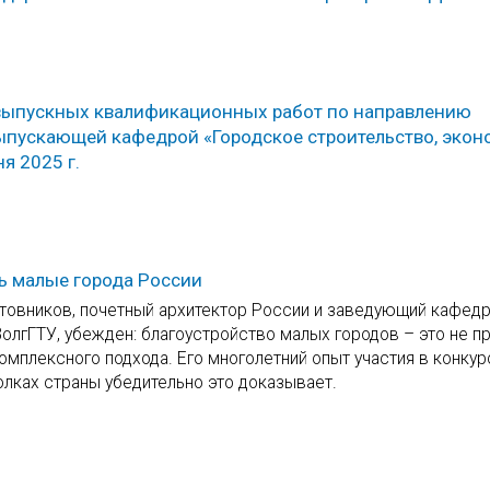
 выпускных квалификационных работ по направлению
ыпускающей кафедрой «Городское строительство, экон
я 2025 г.
ть малые города России
атовников, почетный архитектор России и заведующий кафед
олгГТУ, убежден: благоустройство малых городов – это не п
комплексного подхода. Его многолетний опыт участия в конкур
олках страны убедительно это доказывает.