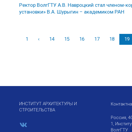
Ректор ВолгГТУ А.В. Навроцкий стал членом-
установки» В.А. Шурыгин – академиком РАН
1
‹
Назад
14
15
16
17
18
19
ИНСТИТУТ АРХИТЕКТУРЫ И
Контактн
СТРОИТЕЛЬСТВА
Россия, 4
1, Инстит
ВолгГТУ