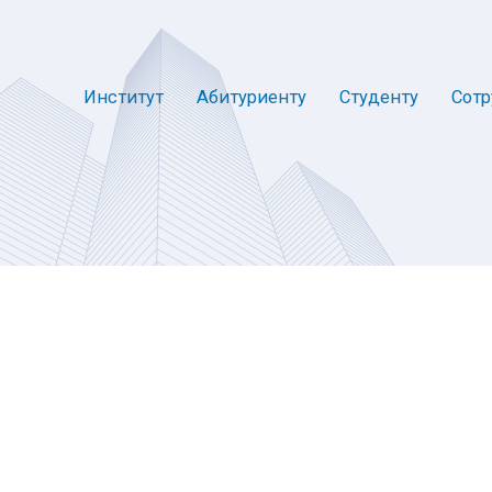
Институт
Абитуриенту
Студенту
Сотр