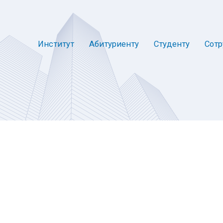
Институт
Абитуриенту
Студенту
Сотр