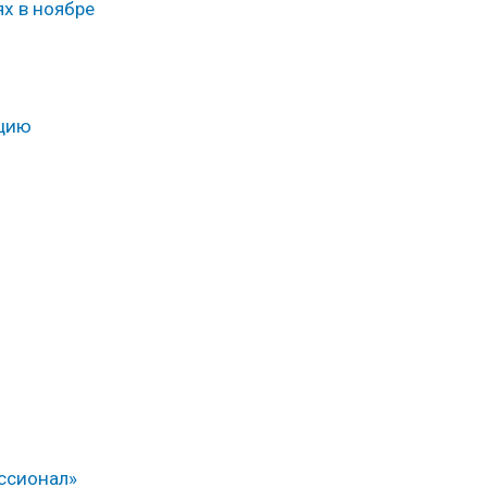
х в ноябре
ацию
ссионал»