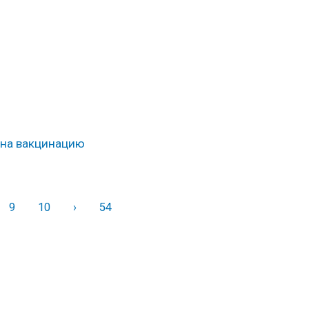
 на вакцинацию
9
10
›
Вперед
54