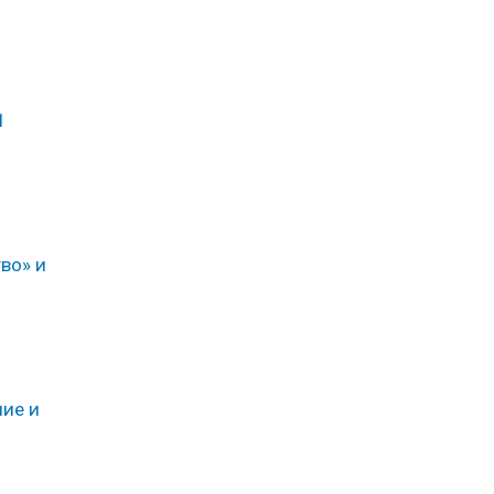
1
во» и
ние и