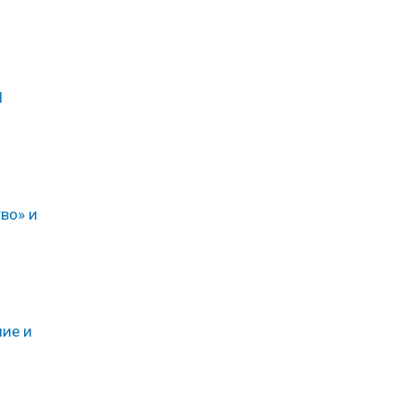
1
во» и
ние и