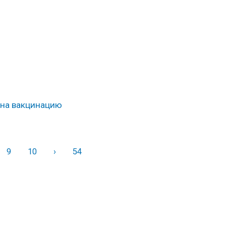
 на вакцинацию
9
10
›
Вперед
54