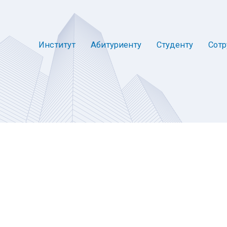
Институт
Абитуриенту
Студенту
Сотр