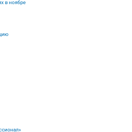
х в ноябре
ацию
ссионал»