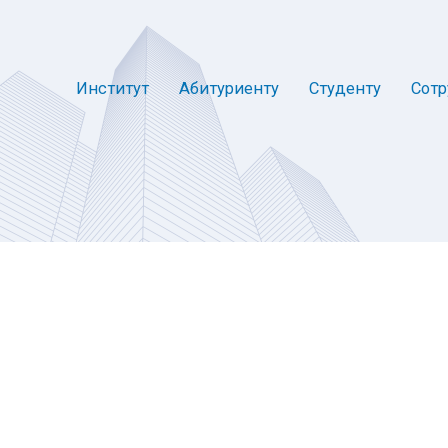
Институт
Абитуриенту
Студенту
Сотр