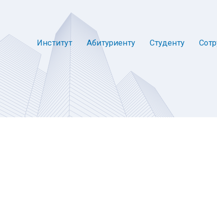
Институт
Абитуриенту
Студенту
Сотр