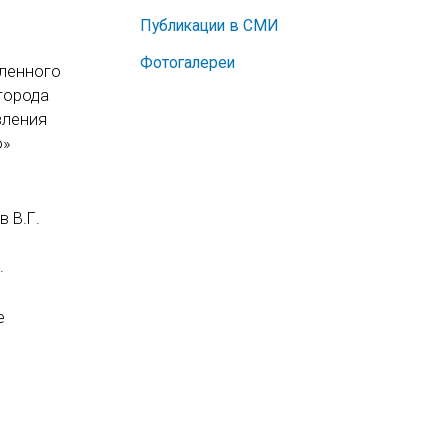
Публикации в СМИ
Фотогалереи
вленного
города
вления
о»
 В.Г.
.
е