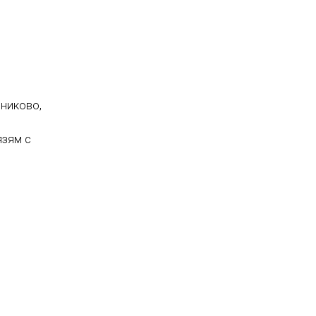
никово,
язям с