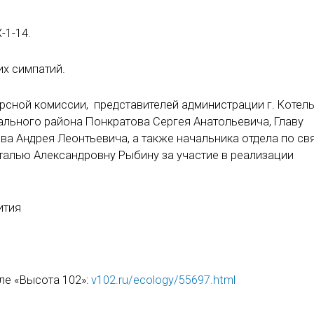
-1-14.
х симпатий.
сной комиссии, представителей администрации г. Котель
льного района Понкратова Сергея Анатольевича, Главу
а Андрея Леонтьевича, а также начальника отдела по св
алью Александровну Рыбину за участие в реализации
ития
е «Высота 102»:
v102.ru/ecology/55697.html