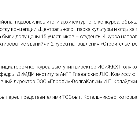
йона подводились итоги архитектурного конкурса, объя
отку концепции «Центрального парка культуры и отдыха 
а были допущены 15 участников – студенты 4 курса напра
ктирование зданий» и 2 курса направления «Строительств
Инициатором конкурса выступил директор ИСиЖКХ Поляков
афедры ДиМДИ института АиГР Главатских Л.Ю. Комиссию
ивный директор ООО «ЕвроХим-ВолгаКалий» И.Г. Калайджи
ов перед представителями ТОСов г. Котельниково, которы