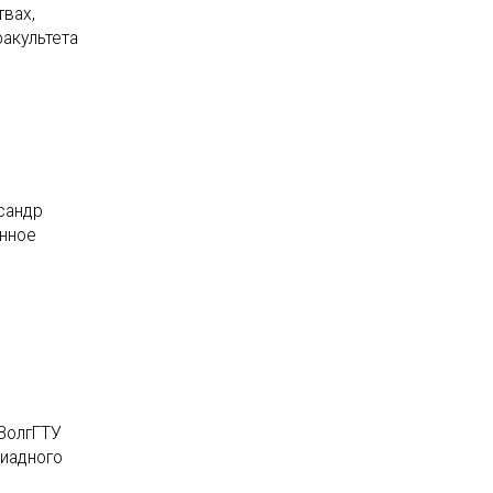
твах,
факультета
сандр
енное
 ВолгГТУ
пиадного