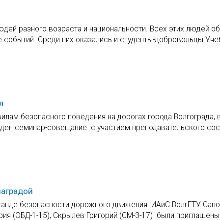
юдей разного возраста и национальности. Всех этих людей о
е событий. Среди них оказались и студенты-добровольцы Уче
я
илам безопасного поведения на дорогах города Волгограда, 
еден семинар-совещание с участием преподавательского сос
наградой
паганде безопасности дорожного движения ИАиС ВолгГТУ Сап
ия (ОБД-1-15), Скрылев Григорий (СМ-3-17) были приглашены