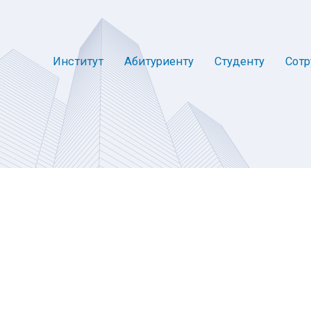
Институт
Абитуриенту
Студенту
Сотр