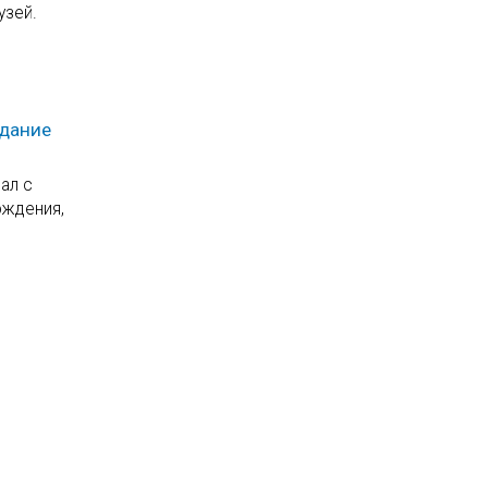
узей.
едание
ал с
ождения,