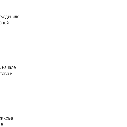
бъединило
бной
в начале
тава и
ожкова
 в