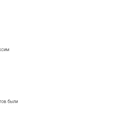
аксим
тов были