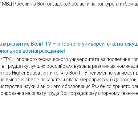
 МВД России по Волгоградской области на конкурс агитбрига
а в развитие ВолгГТУ – опорного университета, на теку
риальное вознаграждение!
ГТУ – опорного технического университета за последние годы
ит в тридцатку лучших российских вузов в различных номинац
es Higher Education; и то, что ВолгГТУ неизменно занимает
ешно выполняет все показатели плана мероприятий («Дорожной 
нистерства науки и высшего образования РФ было принято р
сирования на оплату труда Волгоградскому опорному технич