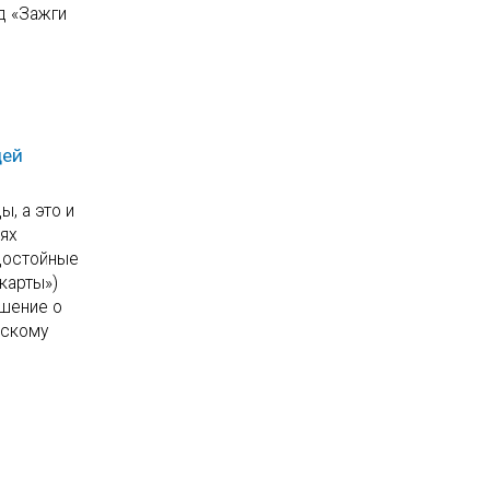
д «Зажги
щей
, а это и
иях
 достойные
карты»)
ешение о
ескому