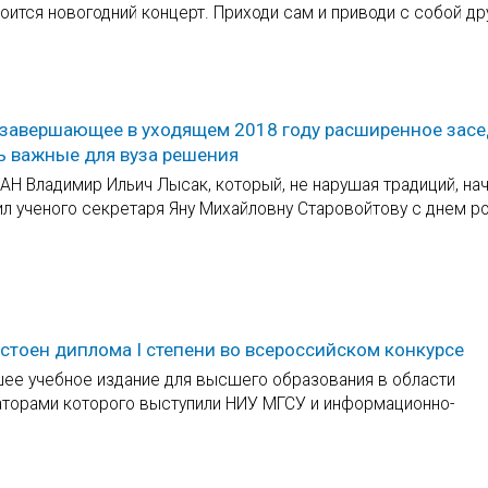
оится новогодний концерт. Приходи сам и приводи с собой др
ь завершающее в уходящем 2018 году расширенное зас
нь важные для вуза решения
АН Владимир Ильич Лысак, который, не нарушая традиций, нач
л ученого секретаря Яну Михайловну Старовойтову с днем р
стоен диплома I степени во всероссийском конкурсе
шее учебное издание для высшего образования в области
иаторами которого выступили НИУ МГСУ и информационно-