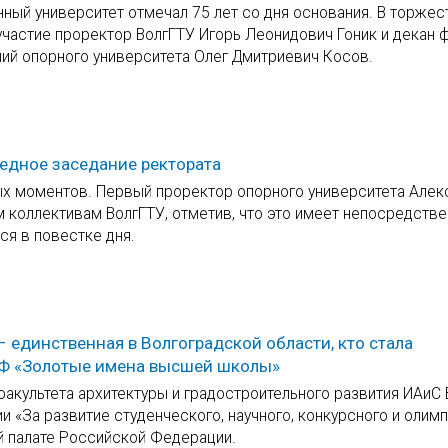
ный университет отмечал 75 лет со дня основания. В торжес
участие проректор ВолгГТУ Игорь Леонидович Гоник и декан 
ий опорного университета Олег Дмитриевич Косов.
редное заседание ректората
ых моментов. Первый проректор опорного университета Алек
 коллективам ВолгГТУ, отметив, что это имеет непосредств
ся в повестке дня.
 единственная в Волгоградской области, кто стала
РФ «Золотые имена высшей школы»
акультета архитектуры и градостроительного развития ИАиС
 «За развитие студенческого, научного, конкурсного и олим
 палате Российской Федерации.