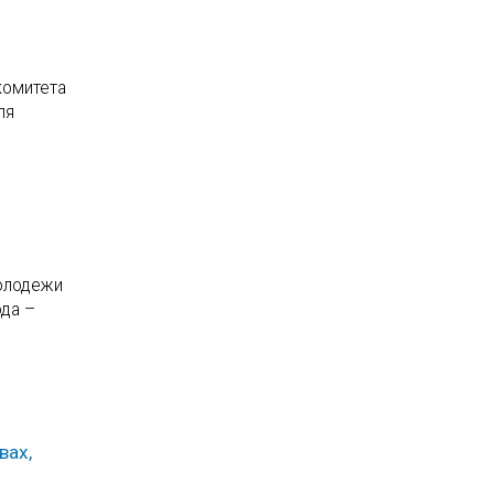
комитета
ля
молодежи
ода –
вах,