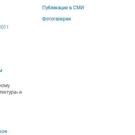
Публикации в СМИ
Фотогалереи
2011
м
рному
тектура» и
кое