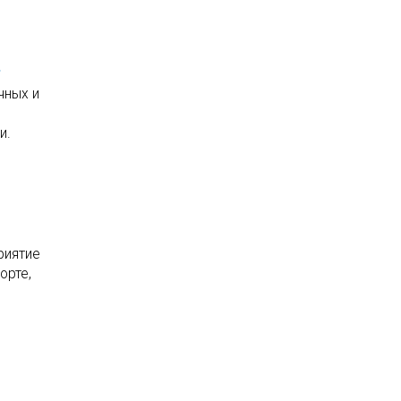
»
чных и
и.
риятие
орте,