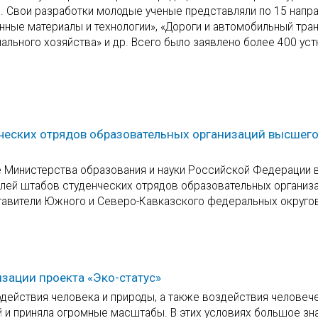
в. Свои разработки молодые ученые представляли по 15 напр
ные материалы и технологии», «Дороги и автомобильный тран
льного хозяйства» и др. Всего было заявлено более 400 уст
ческих отрядов образовательных организаций высшег
е Министерства образования и науки Российской Федерации в
лей штабов студенческих отрядов образовательных организ
ставители Южного и Северо-Кавказского федеральных округо
изации проекта «Эко-статус»
действия человека и природы, а также воздействия человеч
 и приняла огромные масштабы. В этих условиях большое зн