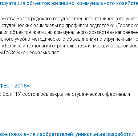
ксплуатация объектов жилищно-коммунального хозяйст
тельства Волгоградского государственного технического унив
х студенческих олимпиады по профилям подготовки «Городск
тация объектов жилищно-коммунального хозяйства» направле
ьного учебно-методического объединения по укрупнённым г
0 «Техника и технологии строительства» и международной ас
м ВУЗе уже несколько лет.
МФЕСТ-2018»
 В ВолгГТУ состоялось закрытие студенческого фестиваля
овое поколение изобретателей: уникальные разработки