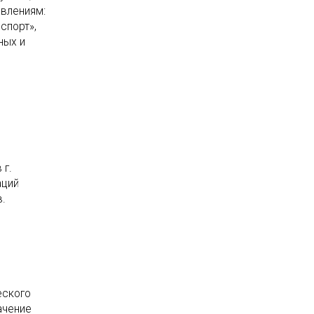
авлениям:
спорт»,
ных и
о
 г.
аций
в.
еского
ачение