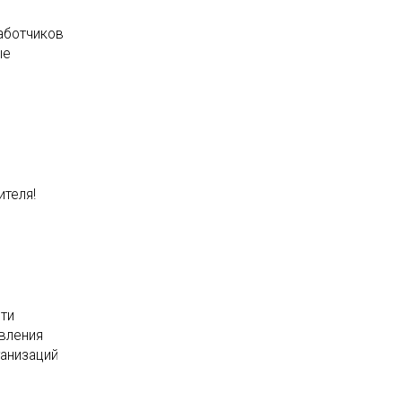
аботчиков
ые
теля!
сти
авления
ганизаций