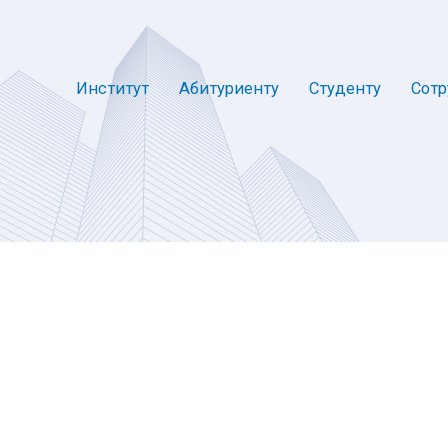
Институт
Абитуриенту
Студенту
Сотр