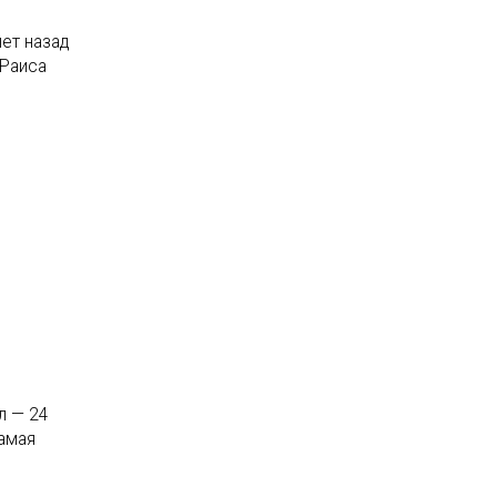
ет назад
 Раиса
л — 24
амая