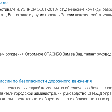
раде
 фестивале «ВУЗПРОМФЕСТ-2018» студенческие команды разр
сты, Волгограда и других городов России покажут собственн
ём рождения! Огромное СПАСИБО Вам за Ваш талант руководи
миссии по безопасности дорожного движения
ось заседание выездной комиссии по обеспечению безопасно
тавители городской администрации, руководство ОГИБДД Упр
даватели, представители общественных и образовательных ор