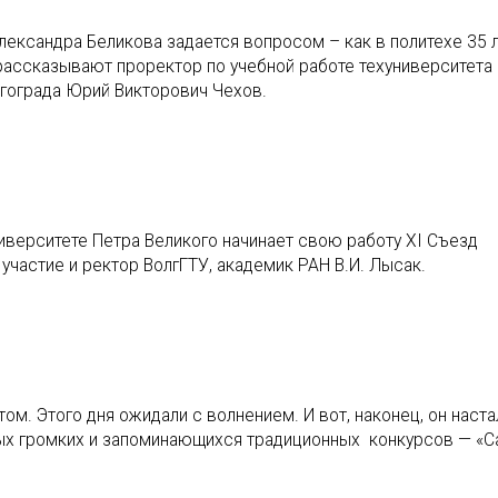
ександра Беликова задается вопросом – как в политехе 35 л
ассказывают проректор по учебной работе техуниверситета
лгограда Юрий Викторович Чехов.
иверситете Петра Великого начинает свою работу XI Съезд
частие и ректор ВолгГТУ, академик РАН В.И. Лысак.
ом. Этого дня ожидали с волнением. И вот, наконец, он наста
мых громких и запоминающихся традиционных конкурсов — «С