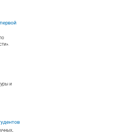
 первой
по
ти».
туры и
тудентов
учных,