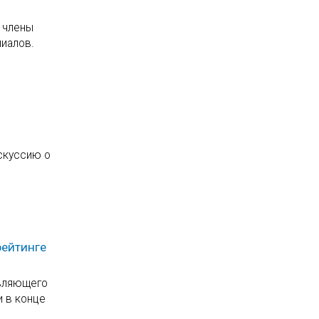
 члены
лиалов.
искуссию о
рейтинге
авляющего
и в конце