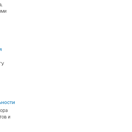
а,
ыми
я
ТУ
ьности
тора
тов и