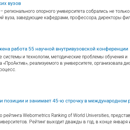
ких вузов
– регионального опорного университета собрались не только
ний вуза, заведующие кафедрами, профессора, директоры фи
жена работа 55 научной внутривузовской конференции
е системы и технологии, методические проблемы обучения и
а «ПроАктив», реализуемого в университете, организовала д
процесс.
ои позиции и занимает 45-ю строчку в международном 
 рейтинга Webometrics Ranking of World Universities, предст
верситетов. Рейтинг выходит дважды в год, в конце января 