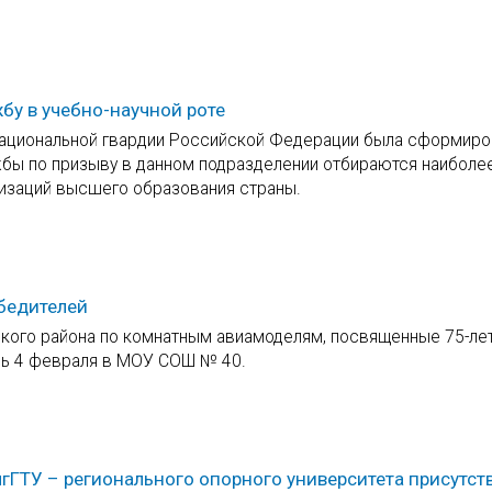
бу в учебно-научной роте
национальной гвардии Российской Федерации была сформиро
жбы по призыву в данном подразделении отбираются наиболе
изаций высшего образования страны.
бедителей
кого района по комнатным авиамоделям, посвященные 75-ле
сь 4 февраля в МОУ СОШ № 40.
гГТУ – регионального опорного университета присутст