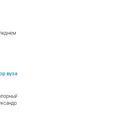
следнем
ор вуза
 опорный
ександр