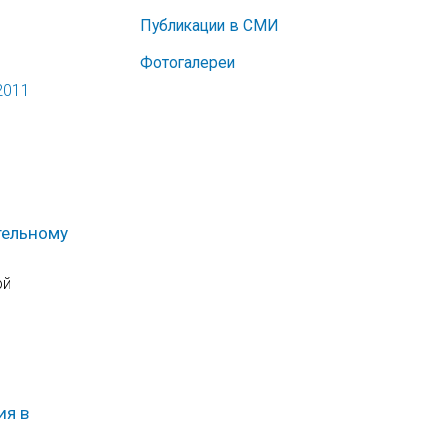
Публикации в СМИ
Фотогалереи
2011
тельному
ой
ия в