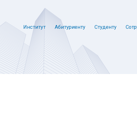
Институт
Абитуриенту
Студенту
Сотр