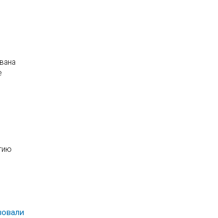
вана
е
тию
вовали