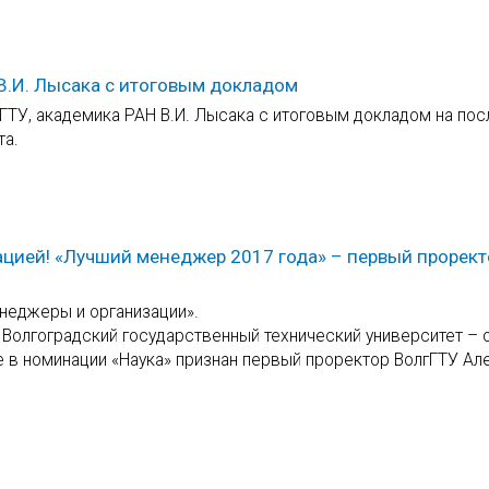
В.И. Лысака с итоговым докладом
ГТУ, академика РАН В.И. Лысака с итоговым докладом на по
та.
ацией! «Лучший менеджер 2017 года» – первый прорект
неджеры и организации».
л Волгоградский государственный технический университет –
 в номинации «Наука» признан первый проректор ВолгГТУ Ал