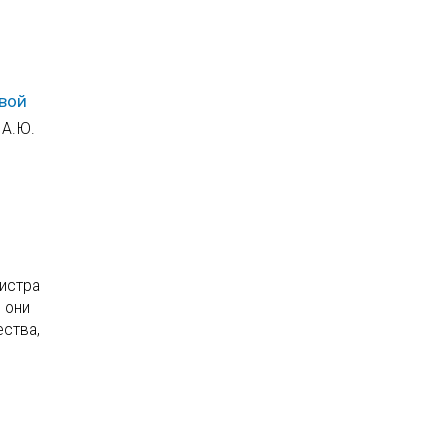
овой
 А.Ю.
гистра
 они
ества,