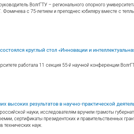
руководитель ВолгГТУ – регионального опорного университет
. Фомичева с 75-летием и преподнес юбиляру вместе с тепл
 состоялся круглый стол «Инновации и интеллектуальна
ерситете работала 11 секция 55-й научной конференции ВолгГ
ших высоких результатов в научно-практической деятел
оссийской науки, исследователям вручили грамоты губерна
ремии, сертификаты президентских и правительственных гран
в технических наук.