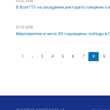
03.02.2026
В ВолгГТУ на заседании ректората говорили о
01.02.2026
Мероприятие в честь 83-годовщины победы в 
1
‹
Назад
3
4
5
6
7
8
9