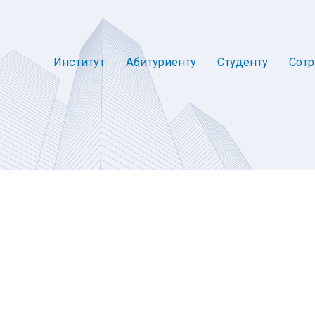
Институт
Абитуриенту
Студенту
Сотр