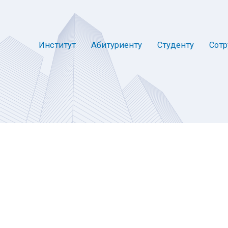
Институт
Абитуриенту
Студенту
Сотр