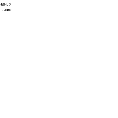
тивных
акиада
т