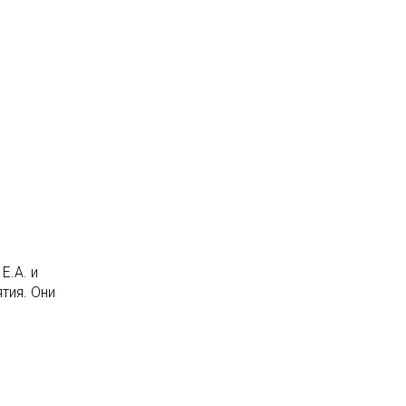
Е.А. и
тия. Они