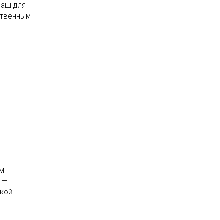
маш для
ственным
ым
 —
ской