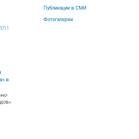
Публикации в СМИ
Фотогалереи
2011
й
в» в
чно-
ов» .