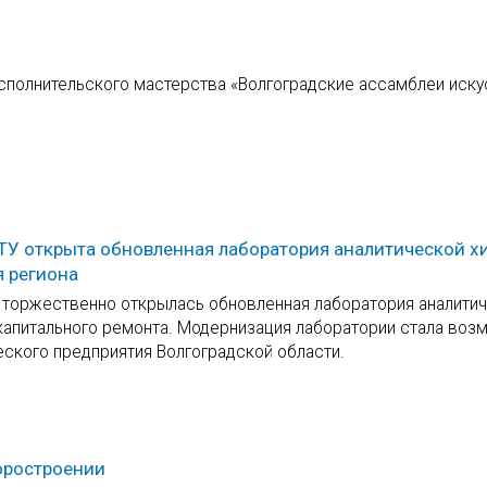
сполнительского мастерства «Волгоградские ассамблеи иску
ТУ открыта обновленная лаборатория аналитической х
 региона
е торжественно открылась обновленная лаборатория аналити
 капитального ремонта. Модернизация лаборатории стала воз
еского предприятия Волгоградской области.
оростроении