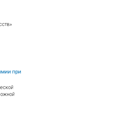
сств»
имии при
ческой
можной