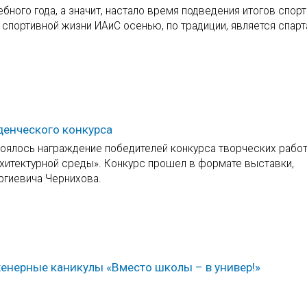
ного года, а значит, настало время подведения итогов спор
спортивной жизни ИАиС осенью, по традиции, является спарт
денческого конкурса
тоялось награждение победителей конкурса творческих рабо
архитектурной среды». Конкурс прошел в формате выставки,
ргиевича Чернихова.
женерные каникулы «Вместо школы – в универ!»