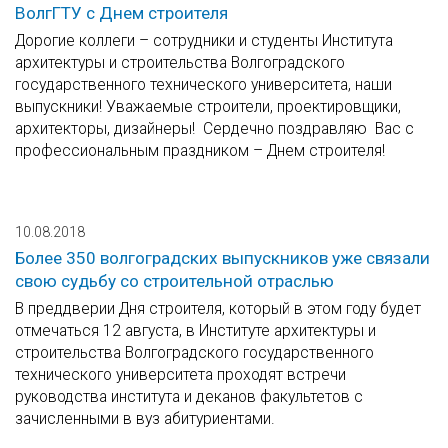
ВолгГТУ с Днем строителя
До­ро­гие коллеги – со­труд­ни­ки и сту­ден­ты Института
архитектуры и строительства Волгоградского
государственного технического университета, наши
выпускники! Уважаемые строители, проектировщики,
архитекторы, дизайнеры! Сер­деч­но по­здрав­ляю Вас с
про­фес­си­о­наль­ным празд­ни­ком – Днем стро­и­те­ля!
10.08.2018
Более 350 волгоградских выпускников уже связали
свою судьбу со строительной отраслью
В преддверии Дня строителя, который в этом году будет
отмечаться 12 августа, в Институте архитектуры и
строительства Волгоградского государственного
технического университета проходят встречи
руководства института и деканов факультетов с
зачисленными в вуз абитуриентами.