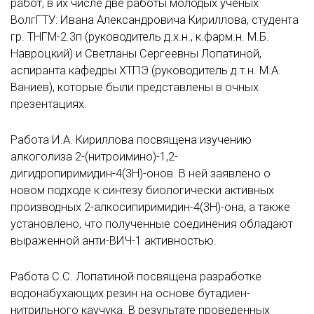
работ, в их числе две работы молодых ученых
ВолгГТУ: Ивана Александровича Кириллова, студента
гр. ТНГМ-2.3п (руководитель д.х.н., к.фарм.н. М.Б.
Навроцкий) и Светланы Сергеевны Лопатиной,
аспиранта кафедры ХТПЭ (руководитель д.т.н. М.А.
Ваниев), которые были представлены в очных
презентациях.
Работа И.А. Кириллова посвящена изучению
алкоголиза 2-(нитроимино)-1,2-
дигидропиримидин-4(3H)-онов. В ней заявлено о
новом подходе к синтезу биологически активных
производных 2-алкосипиримидин-4(3H)-она, а также
установлено, что полученные соединения обладают
выраженной анти-ВИЧ-1 активностью.
Работа С.С. Лопатиной посвящена разработке
водонабухающих резин на основе бутадиен-
нитрильного каучука. В результате проведенных