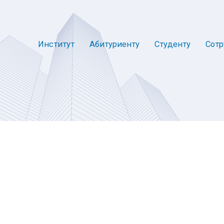
Институт
Абитуриенту
Студенту
Сотр