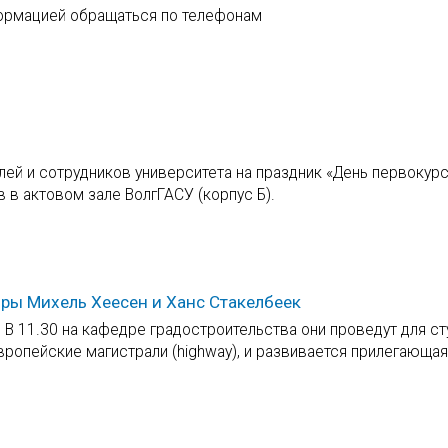
нформацией обращаться по телефонам
ей и сотрудников университета на праздник «День первокурс
 в актовом зале ВолгГАСУ (корпус Б).
ры Михель Хеесен и Ханс Стакелбеек
 В 11.30 на кафедре градостроительства они проведут для с
европейские магистрали (highway), и развивается прилегающая