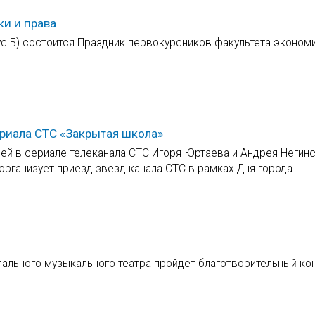
и и права
ус Б) состоится Праздник первокурсников факультета экономи
ериала СТС «Закрытая школа»
ей в сериале телеканала СТС Игоря Юртаева и Андрея Негин
организует приезд звезд канала СТС в рамках Дня города.
пального музыкального театра пройдет благотворительный ко