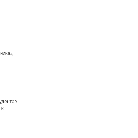
ника»,
тудентов
 к