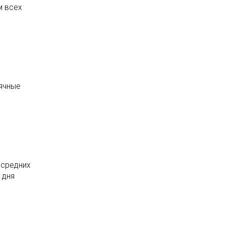
м всех
сячные
 средних
 дня