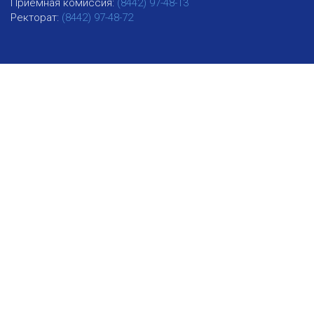
Приемная комиссия:
(8442) 97-48-13
Ректорат:
(8442) 97-48-72