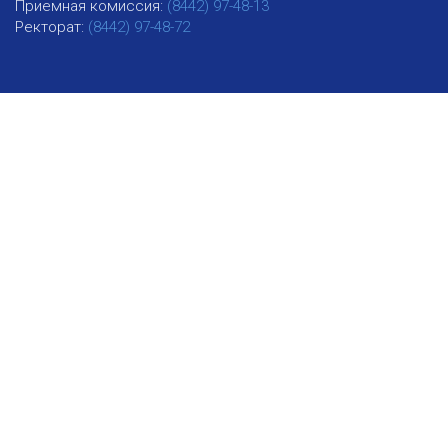
Приемная комиссия:
(8442) 97-48-13
Ректорат:
(8442) 97-48-72