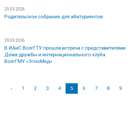
29.03.2026
Родительское собрание для абитуриентов
29.03.2026
В ИАиС ВолгГТУ прошла встреча с представителями
Дома дружбы и интернационального клуба
ВолгГМУ «ЭтноМед»
‹
Назад
1
2
3
4
5
6
7
8
9